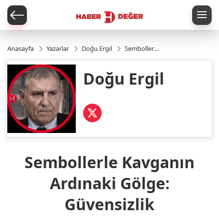
er
Anasayfa
Yazarlar
Doğu Ergil
Sembollerle
Kavganın
Ardınaki
Doğu Ergil
Gölge:
Güvensizlik
Sembollerle Kavganın
Ardınaki Gölge:
Güvensizlik