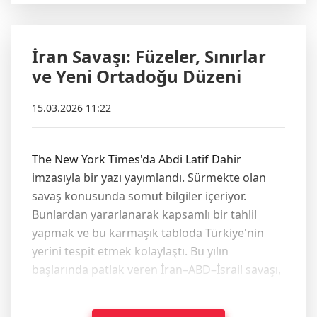
İran Savaşı: Füzeler, Sınırlar
ve Yeni Ortadoğu Düzeni
15.03.2026 11:22
The New York Times'da Abdi Latif Dahir
imzasıyla bir yazı yayımlandı. Sürmekte olan
savaş konusunda somut bilgiler içeriyor.
Bunlardan yararlanarak kapsamlı bir tahlil
yapmak ve bu karmaşık tabloda Türkiye'nin
yerini tespit etmek kolaylaştı. Bu yılın
başlarında patlak veren İran–ABD–İsrail savaşı,