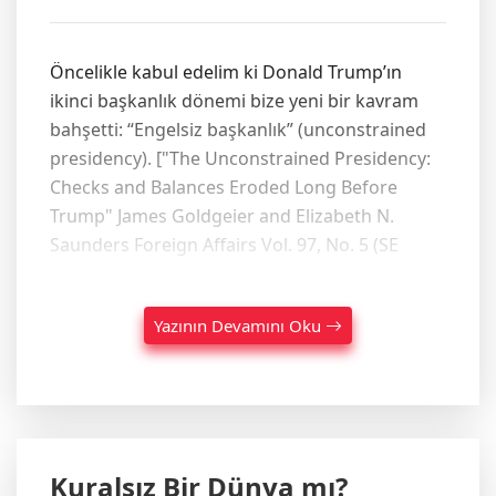
Öncelikle kabul edelim ki Donald Trump’ın
ikinci başkanlık dönemi bize yeni bir kavram
bahşetti: “Engelsiz başkanlık” (unconstrained
presidency). ["The Unconstrained Presidency:
Checks and Balances Eroded Long Before
Trump" James Goldgeier and Elizabeth N.
Saunders Foreign Affairs Vol. 97, No. 5 (SE
Yazının Devamını Oku
Kuralsız Bir Dünya mı?