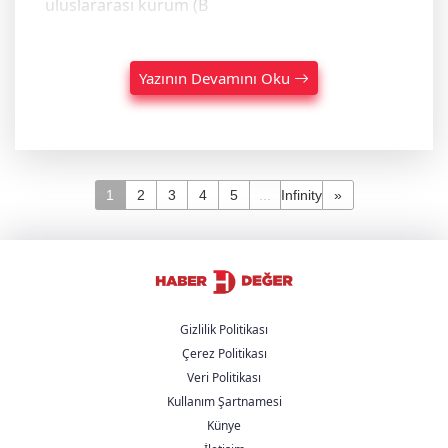
uluslararası kurum (B
Yazının Devamını Oku
1
2
3
4
5
...
Infinity
»
Gizlilik Politikası
Çerez Politikası
Veri Politikası
Kullanım Şartnamesi
Künye