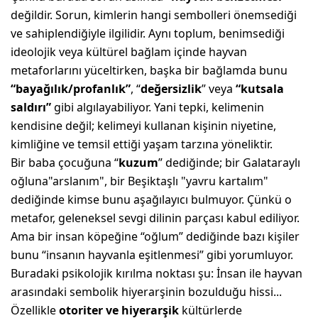
değildir. Sorun, kimlerin hangi sembolleri önemsediği
ve sahiplendiğiyle ilgilidir. Aynı toplum, benimsediği
ideolojik veya kültürel bağlam içinde hayvan
metaforlarını yüceltirken, başka bir bağlamda bunu
“bayağılık/profanlık”
, “
değersizlik
” veya
“kutsala
saldırı”
gibi algılayabiliyor. Yani tepki, kelimenin
kendisine değil; kelimeyi kullanan kişinin niyetine,
kimliğine ve temsil ettiği yaşam tarzına yöneliktir.
Bir baba çocuğuna “
kuzum
” dediğinde; bir Galataraylı
oğluna"arslanım", bir Beşiktaşlı "yavru kartalım"
dediğinde kimse bunu aşağılayıcı bulmuyor. Çünkü o
metafor, geleneksel sevgi dilinin parçası kabul ediliyor.
Ama bir insan köpeğine “oğlum” dediğinde bazı kişiler
bunu “insanın hayvanla eşitlenmesi” gibi yorumluyor.
Buradaki psikolojik kırılma noktası şu: İnsan ile hayvan
arasındaki sembolik hiyerarşinin bozulduğu hissi...
Özellikle
otoriter ve hiyerarşik
kültürlerde