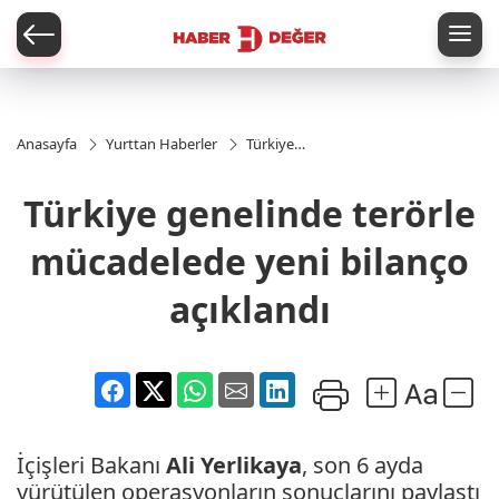
er
Anasayfa
Yurttan Haberler
Türkiye
genelinde
terörle
Türkiye genelinde terörle
mücadelede
yeni bilanço
açıklandı
mücadelede yeni bilanço
açıklandı
İçişleri Bakanı
Ali Yerlikaya
, son 6 ayda
yürütülen operasyonların sonuçlarını paylaştı