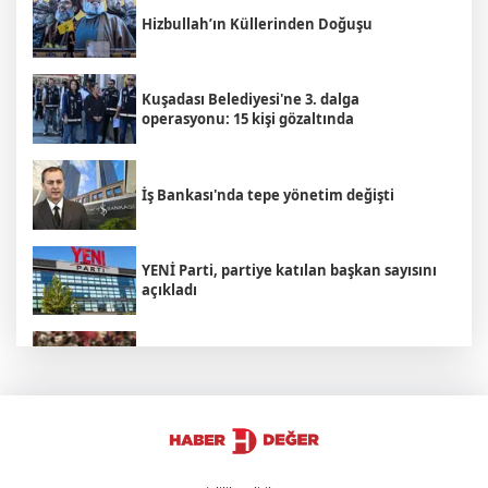
Hizbullah’ın Küllerinden Doğuşu
Kuşadası Belediyesi'ne 3. dalga
operasyonu: 15 kişi gözaltında
İş Bankası'nda tepe yönetim değişti
YENİ Parti, partiye katılan başkan sayısını
açıkladı
Avustralya harekete geçti: Kuş gribi geri mi
dönüyor?
Trump'tan İran açıklaması: "Savaş çok
yakında bitecek"