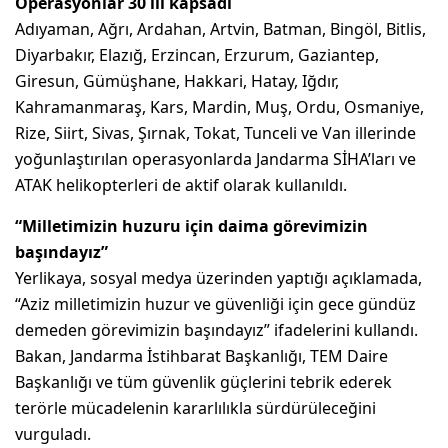
Operasyonlar 30 ili kapsadı
Adıyaman, Ağrı, Ardahan, Artvin, Batman, Bingöl, Bitlis,
Diyarbakır, Elazığ, Erzincan, Erzurum, Gaziantep,
Giresun, Gümüşhane, Hakkari, Hatay, Iğdır,
Kahramanmaraş, Kars, Mardin, Muş, Ordu, Osmaniye,
Rize, Siirt, Sivas, Şırnak, Tokat, Tunceli ve Van illerinde
yoğunlaştırılan operasyonlarda Jandarma SİHA’ları ve
ATAK helikopterleri de aktif olarak kullanıldı.
“Milletimizin huzuru için daima görevimizin
başındayız”
Yerlikaya, sosyal medya üzerinden yaptığı açıklamada,
“Aziz milletimizin huzur ve güvenliği için gece gündüz
demeden görevimizin başındayız” ifadelerini kullandı.
Bakan, Jandarma İstihbarat Başkanlığı, TEM Daire
Başkanlığı ve tüm güvenlik güçlerini tebrik ederek
terörle mücadelenin kararlılıkla sürdürüleceğini
vurguladı.