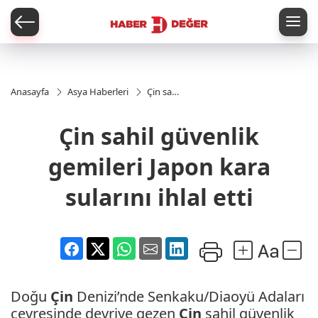
er
Anasayfa
Asya Haberleri
Çin sahil
güvenlik
gemileri
Çin sahil güvenlik
Japon
kara
sularını
gemileri Japon kara
ihlal etti
sularını ihlal etti
Doğu
Çin
Denizi’nde Senkaku/Diaoyü Adaları
çevresinde devriye gezen
Çin
sahil güvenlik