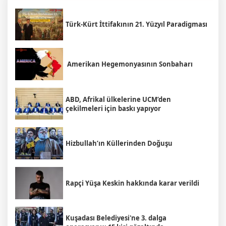
Türk-Kürt İttifakının 21. Yüzyıl Paradigması
Amerikan Hegemonyasının Sonbaharı
ABD, Afrikal ülkelerine UCM’den
çekilmeleri için baskı yapıyor
Hizbullah’ın Küllerinden Doğuşu
Rapçi Yüşa Keskin hakkında karar verildi
Kuşadası Belediyesi'ne 3. dalga