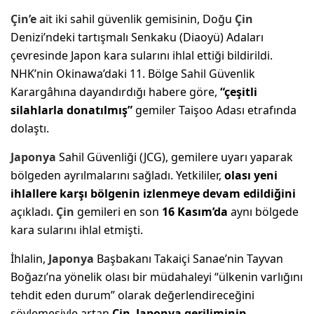
Çin’e
ait iki sahil güvenlik gemisinin, Doğu
Çin
Denizi’ndeki tartışmalı Senkaku (Diaoyü) Adaları
çevresinde Japon kara sularını ihlal ettiği bildirildi.
NHK’nin Okinawa’daki 11. Bölge Sahil Güvenlik
Karargâhına dayandırdığı habere göre,
“çeşitli
silahlarla donatılmış”
gemiler Taişoo Adası etrafında
dolaştı.
Japonya
Sahil Güvenliği (JCG), gemilere uyarı yaparak
bölgeden ayrılmalarını sağladı. Yetkililer,
olası yeni
ihlallere karşı bölgenin izlenmeye devam edildiğini
açıkladı.
Çin
gemileri en son
16 Kasım’da
aynı bölgede
kara sularını ihlal etmişti.
İhlalin,
Japonya
Başbakanı Takaiçi Sanae’nin Tayvan
Boğazı’na yönelik olası bir müdahaleyi “ülkenin varlığını
tehdit eden durum” olarak değerlendireceğini
söylemesiyle artan
Çin–Japonya geriliminin