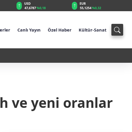
EUR
GBP
55,1254
%0,32
64,3468
%0,38
erler
Canlı Yayın
Özel Haber
Kültür-Sanat
mmatı bulundu
16:59 - İran'dan Hürmüz Boğaz
ih ve yeni oranlar