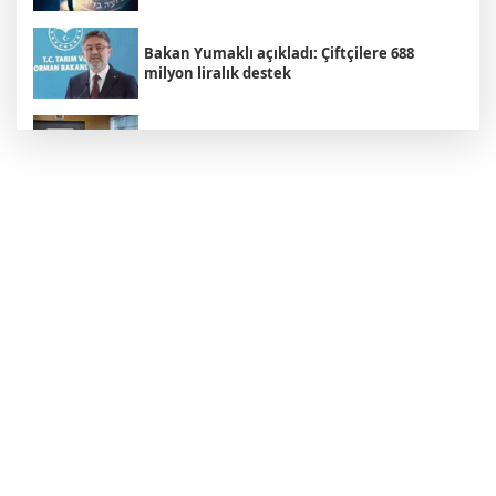
Bakan Yumaklı açıkladı: Çiftçilere 688
milyon liralık destek
Adalet Komisyonu, Çerçeve Yasa'yı kabul
etti
Yeni Parti Manisa İl Başkanı tutuklandı
TBMM "Okul saldırıları" raporu açıklandı:
Okullarda güvenlik seferberliği
Çanakkale sahilinde savaş mühimmatı
bulundu