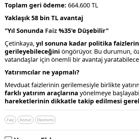
Toplam geri ödeme:
664.600 TL
Yaklaşık 58 bin TL avantaj
"Yıl Sonunda
Faiz
%35'e Düşebilir"
Çetinkaya,
yıl sonuna kadar politika faizleri
gerileyebileceğini
öngörüyor. Bu durumun, öz
vatandaşlar için önemli bir avantaj yaratabileceğ
Yatırımcılar ne yapmalı?
Mevduat faizlerinin gerilemesiyle birlikte yatırı
farklı yatırım araçlarına
yönelmeye başlayabil
hareketlerinin dikkatle takip edilmesi gere
Faiz
Konut
Ekonomi