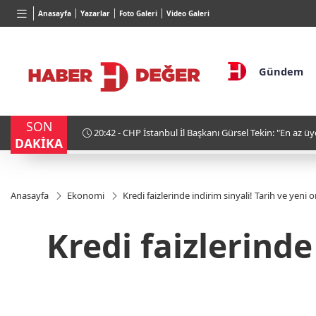
BGN
VND
GAU/T
Anasayfa
Yazarlar
Foto Galeri
Video Galeri
27,9743
%-0,22
0,0018
%0,32
6.660,
Gündem
SON
stifa etti"
18:30 - Adalet Bakanı Akın Gürlek: "Yaptığınız yanınız
DAKİKA
Anasayfa
Ekonomi
Kredi faizlerinde indirim sinyali! Tarih ve yeni 
Kredi faizlerinde