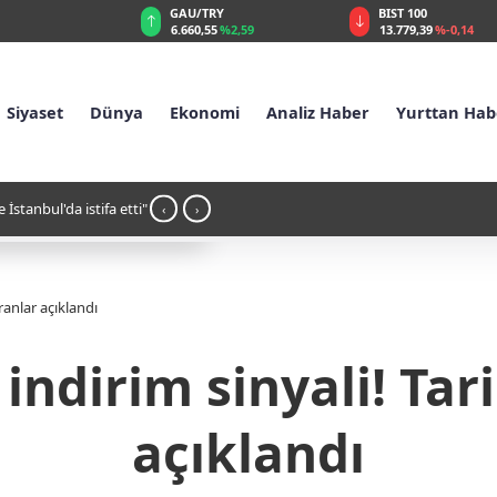
RY
BIST 100
USD
55
%2,59
13.779,39
%-0,14
47,6787
%0,18
Siyaset
Dünya
Ekonomi
Analiz Haber
Yurttan Hab
a kar kalmayacak"
17:37 - Çanakkale sahilinde savaş mühi
‹
›
oranlar açıklandı
 indirim sinyali! Tar
açıklandı