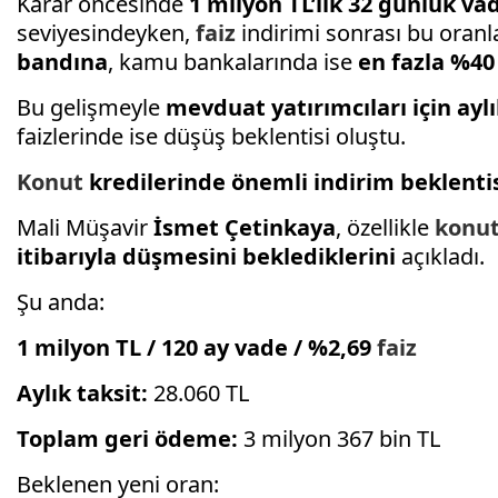
Karar öncesinde
1 milyon TL’lik 32 günlük va
seviyesindeyken,
faiz
indirimi sonrası bu oranla
bandına
, kamu bankalarında ise
en fazla %40
Bu gelişmeyle
mevduat yatırımcıları için ay
faizlerinde ise düşüş beklentisi oluştu.
Konut
kredilerinde önemli indirim beklenti
Mali Müşavir
İsmet Çetinkaya
, özellikle
konu
itibarıyla düşmesini beklediklerini
açıkladı.
Şu anda:
1 milyon TL / 120 ay vade / %2,69
faiz
Aylık taksit:
28.060 TL
Toplam geri ödeme:
3 milyon 367 bin TL
Beklenen yeni oran: