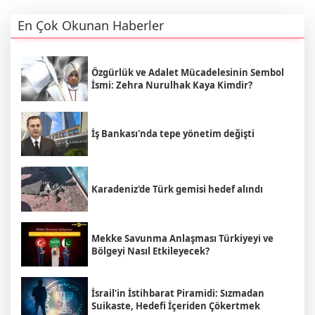
En Çok Okunan Haberler
Özgürlük ve Adalet Mücadelesinin Sembol
İsmi: Zehra Nurulhak Kaya Kimdir?
İş Bankası'nda tepe yönetim değişti
Karadeniz'de Türk gemisi hedef alındı
Mekke Savunma Anlaşması Türkiyeyi ve
Bölgeyi Nasıl Etkileyecek?
İsrail’in İstihbarat Piramidi: Sızmadan
Suikaste, Hedefi İçeriden Çökertmek