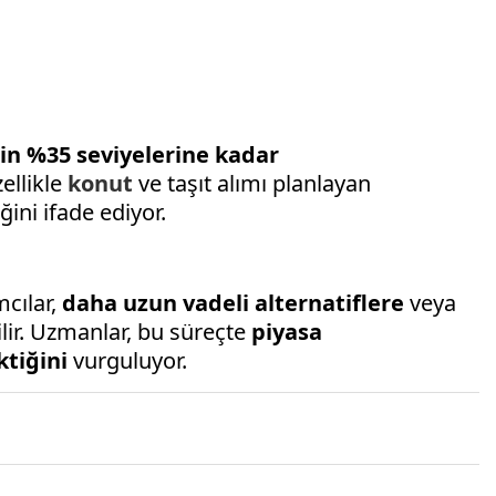
nin %35 seviyelerine kadar
ellikle
konut
ve taşıt alımı planlayan
ini ifade ediyor.
mcılar,
daha uzun vadeli alternatiflere
veya
ir. Uzmanlar, bu süreçte
piyasa
ktiğini
vurguluyor.