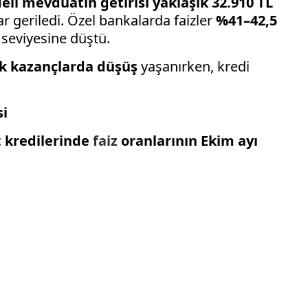
deli mevduatın getirisi yaklaşık 32.910 TL
r geriledi. Özel bankalarda faizler
%41–42,5
seviyesine düştü.
lık kazançlarda düşüş
yaşanırken, kredi
si
t
kredilerinde
faiz
oranlarının Ekim ayı