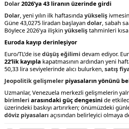
Dolar
2026’ya 43 liranın üzerinde girdi
Dolar
, yeni yılın ilk haftasında
yükseliş
ivmesin
Güne 43,0275 liradan başlayan
dolar
, sabah sa
Böylece 2026’ya ilişkin
yükseliş
tahminleri kısa
Euroda kayıp derinleşiyor
Euro/TL’de ise
düşüş eğilimi
devam ediyor. Eur
22’lik kayıpla
kapatmasının ardından yeni hafta
50,33 lira seviyelerinde alıcı bulurken,
satış fiy
Jeopolitik gelişmeler
piyasaların yönünü bel
Uzmanlar, Venezuela merkezli gelişmelerin yalnı
birimleri
arasındaki güç dengesini
de etkiled
üzerindeki baskıyı artırırken; önümüzdeki günler
döviz piyasaları
açısından belirleyici olmaya d