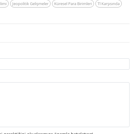
limi
Jeopolitik Gelişmeler
Küresel Para Birimleri
Tl Karşısında
gerektiğini okurlarımıza önemle hatırlatırız!