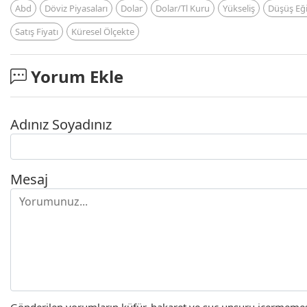
Abd
Döviz Piyasaları
Dolar
Dolar/Tl Kuru
Yükseliş
Düşüş Eği
Satış Fiyatı
Küresel Ölçekte
Yorum Ekle
Adınız Soyadınız
Mesaj
Gönderilen yorumların küfür, hakaret ve suç unsuru içermemesi 