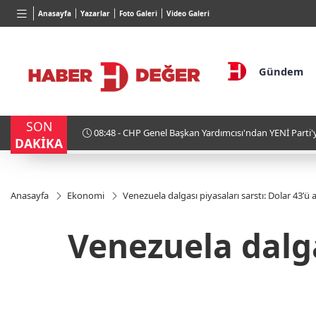
TND
BGN
VND
Anasayfa
Yazarlar
Foto Galeri
Video Galeri
16,2354
%-0,04
27,9743
%-0,22
0,0018
Gündem
SON
08:48 - CHP Genel Başkan Yardımcısı'ndan YENİ Parti'ye sert çıkış: "Koltuksal
DAKİKA
ve duygusal nedenlerle ayrıldılar"
Anasayfa
Ekonomi
Venezuela dalgası piyasaları sarstı: Dolar 43’ü 
Venezuela dalgas