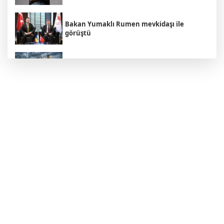
Bakan Yumaklı Rumen mevkidaşı ile
görüştü
Hamamböceği Partisi Zaferi: Hindistan'da
Bir Hakaret Nasıl Siyasi İsyana Dönüştü?
Adalet Bakanı Akın Gürlek, Behçet
Oktay'ın ailesini makamında ağırladı
İçişleri Bakanı Mustafa Çiftçi: "Terörsüz
Türkiye hedefinden dönüş yoktur"
MHP Genel Başkan Yardımcısı'ndan
'Çerçeve Yasa' açıklaması: Önümüzdeki
hafta Meclis'ten geçiyor