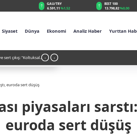
GAU/TRY
BIST 100
%0,31
6.591,11
%1,52
13.798,82
%0,00
Siyaset
Dünya
Ekonomi
Analiz Haber
Yurttan Hab
02:53 - Avrupa'nın en güçlü istihbaratı seçi
‹
›
aştı, euroda sert düşüş
ı piyasaları sarstı:
euroda sert düşüş