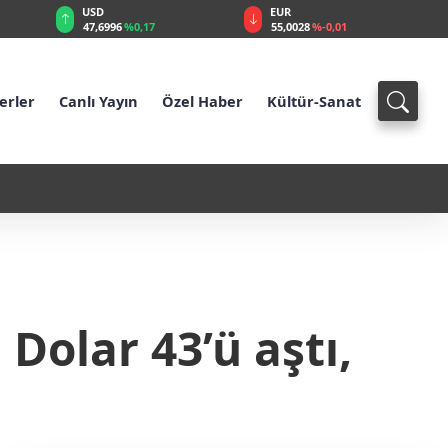
USD
EUR
47,6996
%0,17
55,0028
%-0,01
erler
Canlı Yayın
Özel Haber
Kültür-Sanat
ldi: MI6 için Türkiye iddiası
02:12 - İsrail İran’a Tek Başına
 Dolar 43’ü aştı,