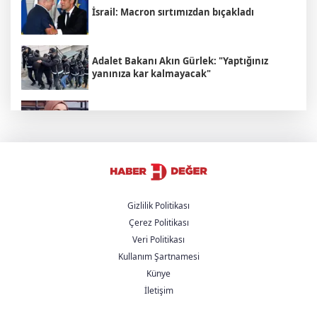
İsrail: Macron sırtımızdan bıçakladı
Adalet Bakanı Akın Gürlek: "Yaptığınız
yanınıza kar kalmayacak"
Rojin Kabaiş'in ailesine yönelik tehdit
şebekesi çökertildi
İran'dan Hürmüz Boğazı açıklaması:
"Boğazın açılması şartlara bağlı"
Gizlilik Politikası
Çerez Politikası
Çanakkale sahilinde savaş mühimmatı
Veri Politikası
bulundu
Kullanım Şartnamesi
Künye
Cumhurbaşkanı Yardımcısı'ndan 'Mekke
Paktı' açıklaması: "NATO'ya alternatif
İletişim
değil"