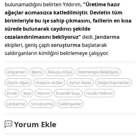
bulunamadığını belirten Yıldırım,
"Üretime hazır
ağaçlar acımasızca katledilmiştir. Devletin tüm
birimleriyle bu işe sahip çıkmasını, faillerin en kısa
sürede bulunarak caydırıcı şekilde
cezalandırılmasını bekliyoruz"
dedi.
Jandarma
ekipleri, geniş çaplı
soruşturma
başlatarak
saldırganların kimliğini belirlemeye çalışıyor.
Adıyaman
Besni
Akkuyu Köyü
Kesmetepe Belediyesi
Zeytin Ağacı
Hüseyin Arslan
Aynur Arpat
Doğa Düşmanları
Emek
Yaşa
Yatırım
Insanlık Suçu
Hicabi Yıldırım
Jandarma
Soruşturma
Saldırganlar
Yorum Ekle