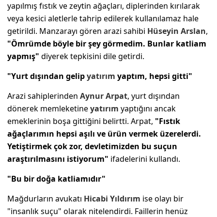
yapılmış fıstık ve zeytin ağaçları, diplerinden kırılarak
veya kesici aletlerle tahrip edilerek kullanılamaz hale
getirildi. Manzarayı gören arazi sahibi
Hüseyin Arslan
,
"Ömrümde böyle bir şey görmedim. Bunlar katliam
yapmış"
diyerek tepkisini dile getirdi.
"Yurt dışından gelip
yatırım
yaptım, hepsi gitti"
Arazi sahiplerinden
Aynur Arpat
, yurt dışından
dönerek memleketine
yatırım
yaptığını ancak
emeklerinin boşa gittiğini belirtti. Arpat,
"Fıstık
ağaçlarımın hepsi aşılı ve ürün vermek üzerelerdi.
Yetiştirmek çok zor, devletimizden bu suçun
araştırılmasını istiyorum"
ifadelerini kullandı.
"Bu bir doğa katliamıdır"
Mağdurların avukatı
Hicabi Yıldırım
ise olayı bir
"insanlık suçu" olarak nitelendirdi. Faillerin henüz