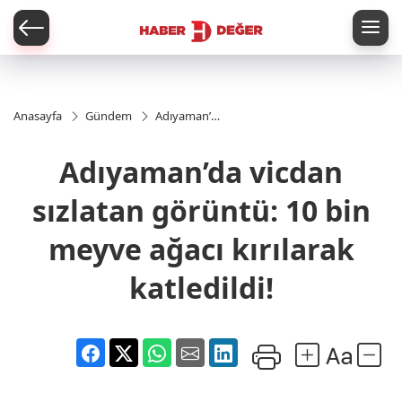
er
Anasayfa
Gündem
Adıyaman’da
vicdan
sızlatan
Adıyaman’da vicdan
görüntü: 10
bin meyve
ağacı
sızlatan görüntü: 10 bin
kırılarak
katledildi!
meyve ağacı kırılarak
katledildi!