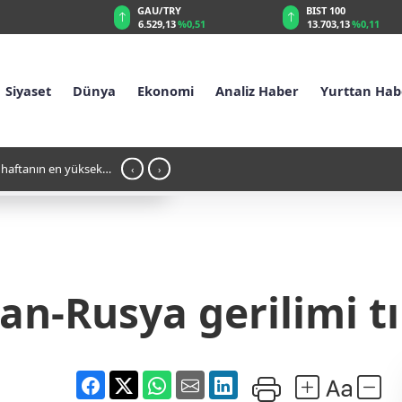
RY
BIST 100
USD
13
%0,51
13.703,13
%0,11
47,5905
%0,06
Siyaset
Dünya
Ekonomi
Analiz Haber
Yurttan Hab
İl Başkanı gözaltında
20:57 - Dünya Liderleri Donald Trump’ın Ta
‹
›
an-Rusya gerilimi t