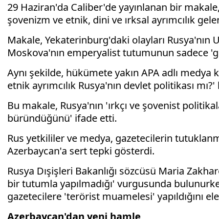
29 Haziran'da Caliber'de yayınlanan bir makale,
şovenizm ve etnik, dini ve ırksal ayrımcılık gele
Makale, Yekaterinburg'daki olayları Rusya'nın U
Moskova'nın emperyalist tutumunun sadece 'gör
Aynı şekilde, hükümete yakın APA adlı medya k
etnik ayrımcılık Rusya'nın devlet politikası mı?'
Bu makale, Rusya'nın 'ırkçı ve şovenist politikala
büründüğünü' ifade etti.
Rus yetkililer ve medya, gazetecilerin tutuklanma
Azerbaycan'a sert tepki gösterdi.
Rusya Dışişleri Bakanlığı sözcüsü Maria Zakharo
bir tutumla yapılmadığı' vurgusunda bulunurke
gazetecilere 'terörist muamelesi' yapıldığını ele
Azerbaycan'dan yeni hamle