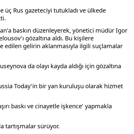
de üç Rus gazeteciyi tutukladı ve ülkede
ti.
can'a baskın düzenleyerek, yönetici müdür Igor
usov'ı gözaltına aldı. Bu kişilere
de edilen gelirin aklanmasıyla ilgili suçlamalar
useynova da olayı kayda aldığı için gözaltına
ussia Today'in bir yan kuruluşu olarak hizmet
şırı baskı ve cinayetle işkence' yapmakla
 tartışmalar sürüyor.