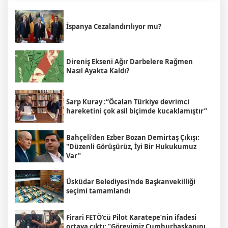
İspanya Cezalandırılıyor mu?
Direniş Ekseni Ağır Darbelere Rağmen
Nasıl Ayakta Kaldı?
Sarp Kuray :“Öcalan Türkiye devrimci
hareketini çok asil biçimde kucaklamıştır”
Bahçeli’den Ezber Bozan Demirtaş Çıkışı:
"Düzenli Görüşürüz, İyi Bir Hukukumuz
Var"
Üsküdar Belediyesi'nde Başkanvekilliği
seçimi tamamlandı
Firari FETÖ’cü Pilot Karatepe’nin ifadesi
ortaya çıktı: "Görevimiz Cumhurbaşkanını