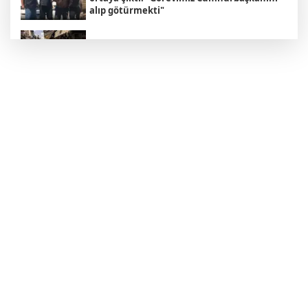
alıp götürmekti"
İsrail Seçimleri Hakkında Bilmeniz Gereken
5 Şey
Altın piyasasında rekor yükseliş sürüyor
'Çerçeve Yasa' Kanun Teklifinin kapsamı
ortaya çıktı
Cumhurbaşkanı Erdoğan suç duyurusunda
bulundu