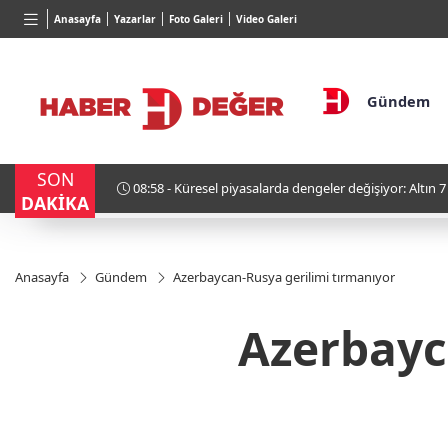
BGN
VND
GAU/T
Anasayfa
Yazarlar
Foto Galeri
Video Galeri
28,0626
%0,37
0,0018
%0,38
6.529,
Gündem
SON
n yüksek
20:17 - Manisa Belediyesi soruşturmasında Yeni Parti 
DAKİKA
Anasayfa
Gündem
Azerbaycan-Rusya gerilimi tırmanıyor
Azerbayc