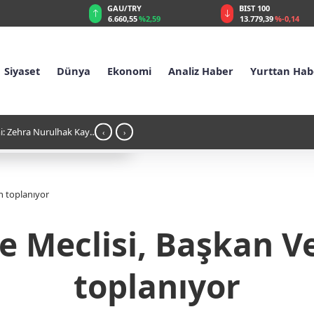
GAU/TRY
BIST 100
%0,32
6.660,55
%2,59
13.779,39
%-0,14
Siyaset
Dünya
Ekonomi
Analiz Haber
Yurttan Hab
z'de Türk gemisi hedef alındı
21:2
‹
›
in toplanıyor
e Meclisi, Başkan Vek
toplanıyor