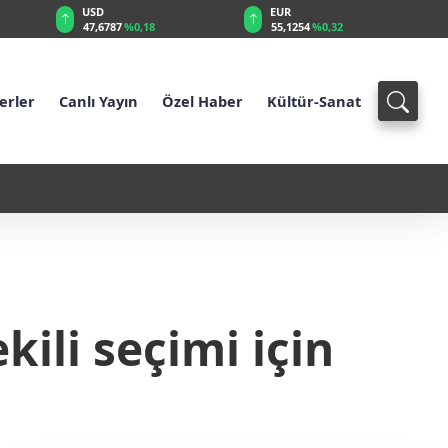
USD
EUR
47,6787
%0,18
55,1254
%0,32
erler
Canlı Yayın
Özel Haber
Kültür-Sanat
6 - İş Bankası'nda tepe yönetim değişti
ili seçimi için