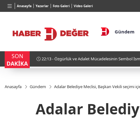
TND
BGN
VND
Anasayfa
Yazarlar
Foto Galeri
Video Galeri
16,3788
%0,90
27,9743
%-0,22
0,0018
Gündem
SON
Mücadelesinin Sembol İsmi: Zehra Nurulhak Kaya
21:54 - Karadeni
DAKİKA
Anasayfa
Gündem
Adalar Belediye Meclisi, Başkan Vekili seçimi iç
Adalar Belediy