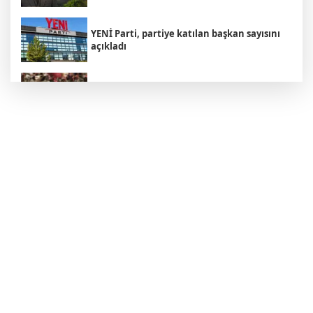
YENİ Parti, partiye katılan başkan sayısını
açıkladı
Avustralya harekete geçti: Kuş gribi geri mi
dönüyor?
Trump'tan İran açıklaması: "Savaş çok
yakında bitecek"
Avcılar Belediyesi soruşturmasında 12
şüpheli adliyede
Karadeniz'de Türk gemisi hedef alındı