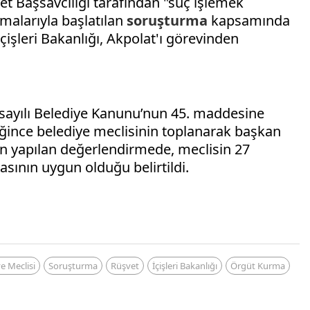
t Başsavcılığı tarafından "suç işlemek
malarıyla başlatılan
soruşturma
kapsamında
işleri Bakanlığı, Akpolat'ı görevinden
 sayılı Belediye Kanunu’nun 45. maddesine
ince belediye meclisinin toplanarak başkan
n yapılan değerlendirmede, meclisin 27
sının uygun olduğu belirtildi.
e Meclisi
Soruşturma
Rüşvet
İçişleri Bakanlığı
Örgüt Kurma