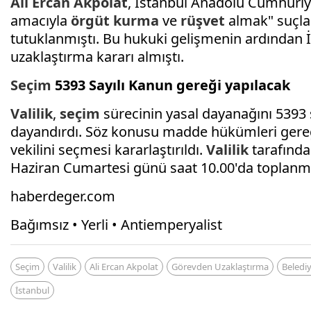
Ali Ercan Akpolat
, İstanbul Anadolu Cumhuriye
amacıyla
örgüt kurma
ve
rüşvet
almak" suçla
tutuklanmıştı. Bu hukuki gelişmenin ardından İç
uzaklaştırma kararı almıştı.
Seçim
5393 Sayılı Kanun gereği yapılacak
Valilik
,
seçim
sürecinin yasal dayanağını 5393
dayandırdı. Söz konusu madde hükümleri gereğ
vekilini seçmesi kararlaştırıldı.
Valilik
tarafında
Haziran Cumartesi günü saat 10.00'da toplanma
haberdeger.com
Bağımsız • Yerli • Antiemperyalist
Seçim
Valilik
Ali Ercan Akpolat
Görevden Uzaklaştırma
Belediy
İstanbul