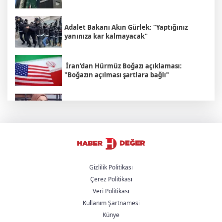
Adalet Bakanı Akın Gürlek: "Yaptığınız
yanınıza kar kalmayacak"
İran'dan Hürmüz Boğazı açıklaması:
"Boğazın açılması şartlara bağlı"
Rojin Kabaiş'in ailesine yönelik tehdit
şebekesi çökertildi
Çanakkale sahilinde savaş mühimmatı
bulundu
Gizlilik Politikası
Çerez Politikası
İsrailli Bakan’dan çarpıcı İran sözleri:
Veri Politikası
Anlaşma olmaması bizim için daha iyi!
Kullanım Şartnamesi
Künye
Joe Biden’ın kanseri yayıldı: Oğlu Hunter