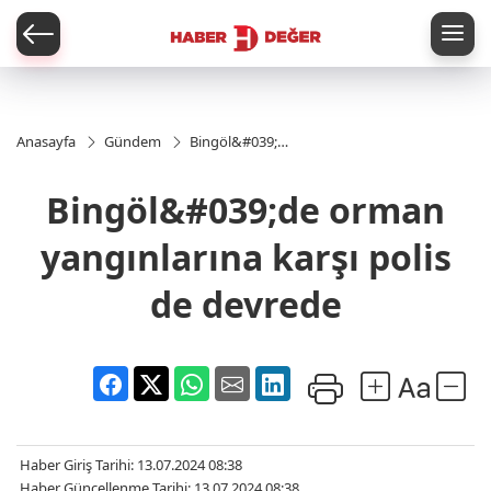
er
Anasayfa
Gündem
Bingöl&#039;de
orman
yangınlarına
Bingöl&#039;de orman
karşı polis de
devrede
yangınlarına karşı polis
de devrede
Haber Giriş Tarihi: 13.07.2024 08:38
Haber Güncellenme Tarihi: 13.07.2024 08:38