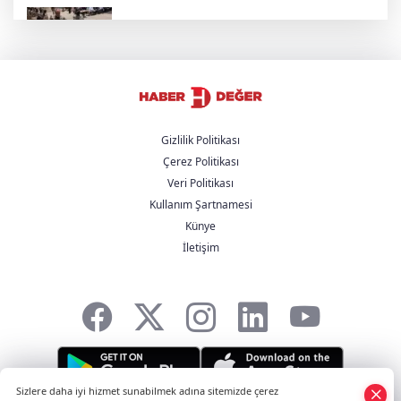
'Çerçeve Yasa' Kanun Teklifinin kapsamı
ortaya çıktı
Altın piyasasında rekor yükseliş sürüyor
Gizlilik Politikası
Çerez Politikası
İsrail Seçimleri Hakkında Bilmeniz Gereken
Veri Politikası
5 Şey
Kullanım Şartnamesi
Künye
Ünlülere yönelik soruşturmada skandal
İletişim
sonrası Koray Beşli yeniden gözaltına alındı
Sizlere daha iyi hizmet sunabilmek adına sitemizde çerez