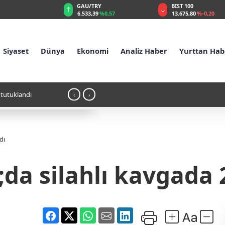
GAU/TRY
BIST 100
%0,16
6.533,39
%0,57
13.675,80
%-0,20
Siyaset
Dünya
Ekonomi
Analiz Haber
Yurttan Hab
ç tutuklandı
11:16 - Hamamböceği Partisi Zaferi: Hindi
‹
›
İsyana Dönüştü?
dı
a silahlı kavgada 2