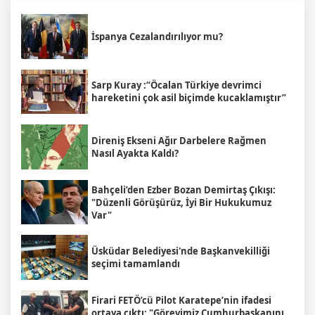
İspanya Cezalandırılıyor mu?
Sarp Kuray :“Öcalan Türkiye devrimci
hareketini çok asil biçimde kucaklamıştır”
Direniş Ekseni Ağır Darbelere Rağmen
Nasıl Ayakta Kaldı?
Bahçeli’den Ezber Bozan Demirtaş Çıkışı:
"Düzenli Görüşürüz, İyi Bir Hukukumuz
Var"
Üsküdar Belediyesi'nde Başkanvekilliği
seçimi tamamlandı
Firari FETÖ’cü Pilot Karatepe’nin ifadesi
ortaya çıktı: "Görevimiz Cumhurbaşkanını