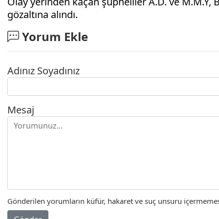
Olay yerinden kaçan şüpheliler A.D. ve M.M.Y, 
gözaltına alındı.
Yorum Ekle
Adınız Soyadınız
Mesaj
Gönderilen yorumların küfür, hakaret ve suç unsuru içermemesi 