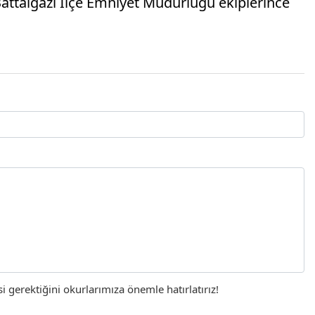
Battalgazi İlçe Emniyet Müdürlüğü ekiplerince
gerektiğini okurlarımıza önemle hatırlatırız!