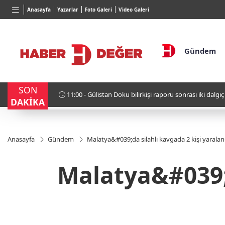
TND
BGN
VND
Anasayfa
Yazarlar
Foto Galeri
Video Galeri
16,2469
%-0,45
28,0626
%0,37
0,0018
Gündem
SON
11:00 - Gülistan Doku bilirkişi raporu sonrası iki dalgı
DAKİKA
Anasayfa
Gündem
Malatya&#039;da silahlı kavgada 2 kişi yaralan
Malatya&#039;d