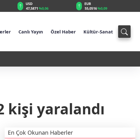
USD
EUR
47,5871
%0,06
55,0516
%0,09
erler
Canlı Yayın
Özel Haber
Kültür-Sanat
stan'da Bir Hakaret Nasıl Siyasi
10:42 - Cumhurbaşkanı Yardım
 kişi yaralandı
En Çok Okunan Haberler