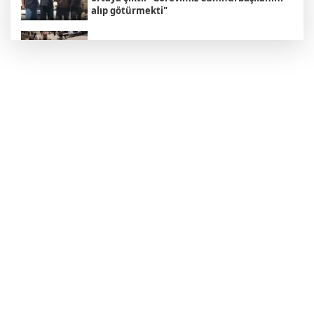
alıp götürmekti"
'Çerçeve Yasa' Kanun Teklifinin kapsamı
ortaya çıktı
Altın piyasasında rekor yükseliş sürüyor
İsrail Seçimleri Hakkında Bilmeniz Gereken
5 Şey
Ünlülere yönelik soruşturmada skandal
sonrası Koray Beşli yeniden gözaltına alındı