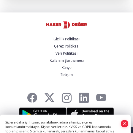
Bakan Yumaklı Rumen mevkidaşı ile
görüştü
YENİ Parti, partiye katılan başkan sayısını
açıkladı
Gizlilik Politikası
Çerez Politikası
Trump'tan İran açıklaması: "Savaş çok
Veri Politikası
yakında bitecek"
Kullanım Şartnamesi
Künye
Avcılar Belediyesi soruşturmasında 12
İletişim
şüpheli adliyede
Sizlere daha iyi hizmet sunabilmek adına sitemizde çerez
konumlandırmaktayız. Kişisel verileriniz, KVKK ve GDPR kapsamında
HABER YAZILIMI
ve TURKTICARET.NET projesidir Copyright© 2006-2026
toplanıp işlenir. Sitemizi kullanarak, çerezleri kullanmamızı kabul etmiş