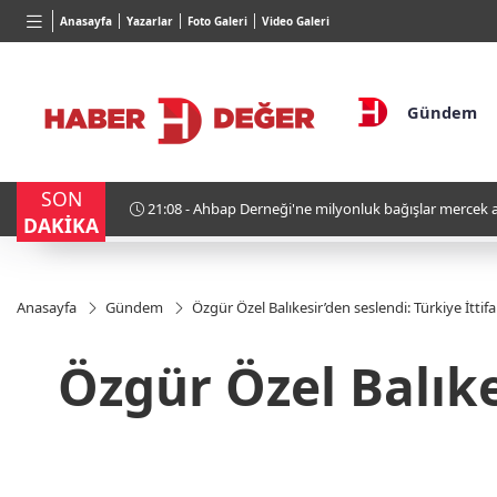
BGN
VND
G
Anasayfa
Yazarlar
Foto Galeri
Video Galeri
28,0626
%0,37
0,0018
%0,09
6
Gündem
SON
 Derneği'ne milyonluk bağışlar mercek altında
1
DAKİKA
Anasayfa
Gündem
Özgür Özel Balıkesir’den seslendi: Türkiye İttifak
Özgür Özel Balıkes