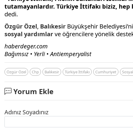
tutamayanlardır. Türkiye İttifakı biziz, hep
dedi.
Özgür Özel
,
Balıkesir
Büyükşehir Belediyesi’ni
sosyal yardımlar
ve öğrencilere yönelik destek 
haberdeger.com
Bağımsız • Yerli • Antiemperyalist
Özgür Özel
Chp
Balıkesir
Türkiye İttifakı
Cumhuriyet
Sosyal
Yorum Ekle
Adınız Soyadınız