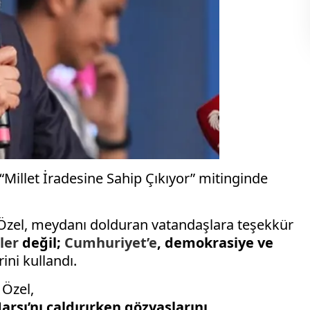
“Millet İradesine Sahip Çıkıyor” mitinginde
Özel, meydanı dolduran vatandaşlara teşekkür
ler
değil;
Cumhuriyet’e
, demokrasiye ve
ini kullandı.
 Özel,
Marşı’nı çaldırırken gözyaşlarını