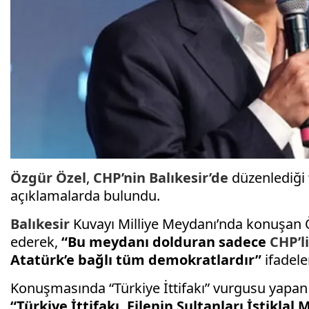
Özgür Özel
,
CHP’nin
Balıkesir’de
düzenlediği 
açıklamalarda bulundu.
Balıkesir
Kuvayı Milliye Meydanı’nda konuşan 
ederek,
“Bu meydanı dolduran sadece
CHP’li
Atatürk’e bağlı tüm demokratlardır”
ifadeler
Konuşmasında “Türkiye İttifakı” vurgusu yapan
“Türkiye İttifakı, Filenin Sultanları İstiklal 