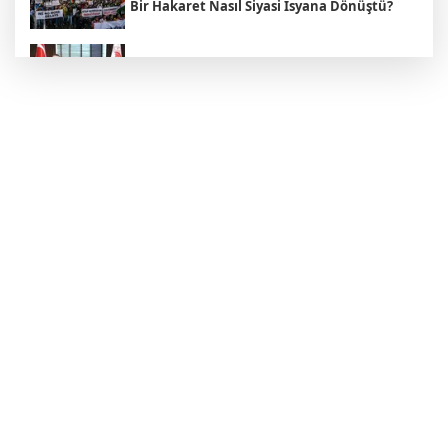
Bir Hakaret Nasıl Siyasi İsyana Dönüştü?
Bakan Yumaklı Rumen mevkidaşı ile
görüştü
İçişleri Bakanı Mustafa Çiftçi: "Terörsüz
Türkiye hedefinden dönüş yoktur"
Adalet Bakanı Akın Gürlek, Behçet
Oktay'ın ailesini makamında ağırladı
Küresel piyasalarda dengeler değişiyor:
Altın 7 haftanın en yüksek seviyesinde