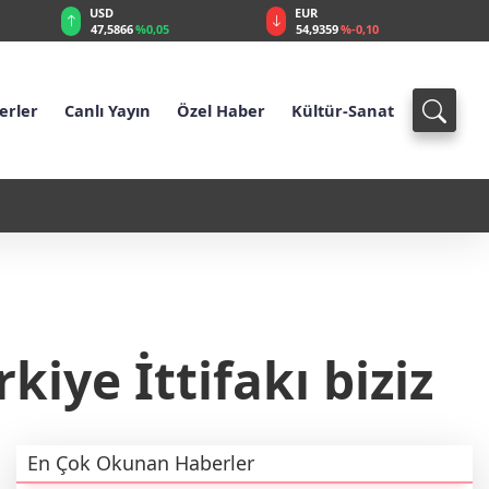
EUR
GBP
54,9359
%-0,10
64,1203
%0,10
erler
Canlı Yayın
Özel Haber
Kültür-Sanat
17:45 - Latin Amerika'da diplomatik kriz: Arjantin'den Brezilya'ya 
kiye İttifakı biziz
En Çok Okunan Haberler