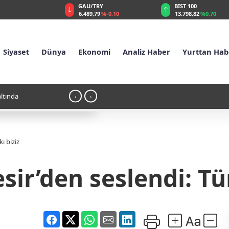
AU/TRY
BIST 100
USD
.489,79
%-0,10
13.798,82
%0,70
47,5866
%0,05
Siyaset
Dünya
Ekonomi
Analiz Haber
Yurttan Hab
9:45 - İBB Davası'nda "tutukluluğa devam" kararı çıktı
‹
›
ı biziz
ir’den seslendi: Tür