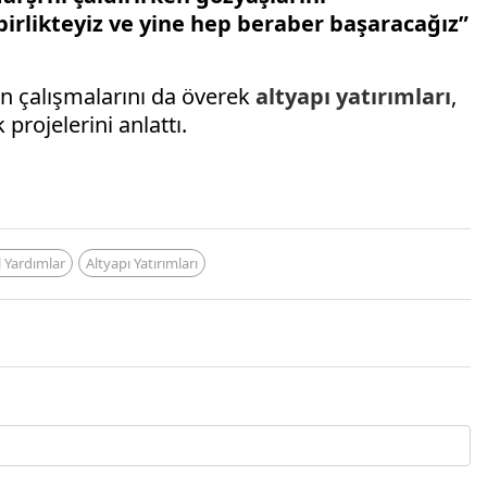
 birlikteyiz ve yine hep beraber başaracağız”
n çalışmalarını da överek
altyapı yatırımları
,
projelerini anlattı.
 Yardımlar
Altyapı Yatırımları