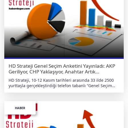
HD Strateji Genel Seçim Anketini Yayınladı: AKP
Geriliyor, CHP Yaklaşıyor, Anahtar Artık
Gözüküyor
HD Strateji, 10-12 Kasım tarihleri arasında 33 ilde 2500
yurttaşla gerçekleştirdiği telefon tabanlı “Genel Seçim
Anketi”ni yayımladı. Sonuçlar, Türkiye siyasetindeki
dengelerin hızla değiştiğine işaret ediyor. Ankete göre
AKP hâlâ birinci, ancak oy oranı %33,7’ye gerileyerek
dikkat çekici bir erozyon gösteriyor. CHP ise %27,4’e
HABER
yükselerek farkı kapatıyor. Yerel seçimlerdeki muhalefet
başarılarının ulusal tabloya yansımaya başladığı
görülüyor. MHP %11,8’le yerini korurken, DEM Parti doğu