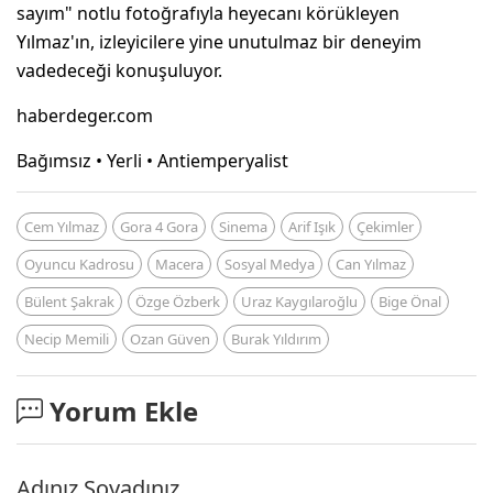
sayım" notlu fotoğrafıyla heyecanı körükleyen
Yılmaz'ın, izleyicilere yine unutulmaz bir deneyim
vadedeceği konuşuluyor.
haberdeger.com
Bağımsız • Yerli • Antiemperyalist
Cem Yılmaz
Gora 4 Gora
Sinema
Arif Işık
Çekimler
Oyuncu Kadrosu
Macera
Sosyal Medya
Can Yılmaz
Bülent Şakrak
Özge Özberk
Uraz Kaygılaroğlu
Bige Önal
Necip Memili
Ozan Güven
Burak Yıldırım
Yorum Ekle
Adınız Soyadınız