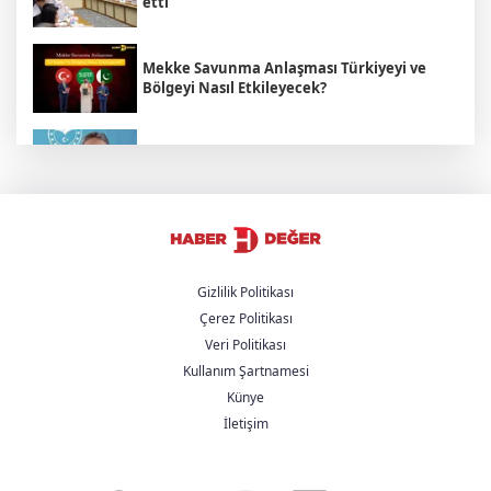
etti
Mekke Savunma Anlaşması Türkiyeyi ve
Bölgeyi Nasıl Etkileyecek?
Bakan Yumaklı açıkladı: Çiftçilere 688
milyon liralık destek
İsrail’in İstihbarat Piramidi: Sızmadan
Suikaste, Hedefi İçeriden Çökertmek
Gizlilik Politikası
Çerez Politikası
TBMM "Okul saldırıları" raporu açıklandı:
Veri Politikası
Okullarda güvenlik seferberliği
Kullanım Şartnamesi
Künye
İran Cumhurbaşkanı Pezeşkiyan: "Neden
İletişim
sürekli 'savaşalım' demek zorundayız?"