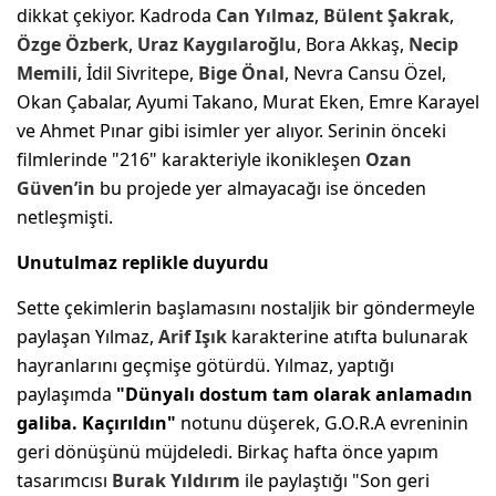
dikkat çekiyor. Kadroda
Can Yılmaz
,
Bülent Şakrak
,
Özge Özberk
,
Uraz Kaygılaroğlu
, Bora Akkaş,
Necip
Memili
, İdil Sivritepe,
Bige Önal
, Nevra Cansu Özel,
Okan Çabalar, Ayumi Takano, Murat Eken, Emre Karayel
ve Ahmet Pınar gibi isimler yer alıyor. Serinin önceki
filmlerinde "216" karakteriyle ikonikleşen
Ozan
Güven’in
bu projede yer almayacağı ise önceden
netleşmişti.
Unutulmaz replikle duyurdu
Sette çekimlerin başlamasını nostaljik bir göndermeyle
paylaşan Yılmaz,
Arif Işık
karakterine atıfta bulunarak
hayranlarını geçmişe götürdü. Yılmaz, yaptığı
paylaşımda
"Dünyalı dostum tam olarak anlamadın
galiba. Kaçırıldın"
notunu düşerek, G.O.R.A evreninin
geri dönüşünü müjdeledi. Birkaç hafta önce yapım
tasarımcısı
Burak Yıldırım
ile paylaştığı "Son geri