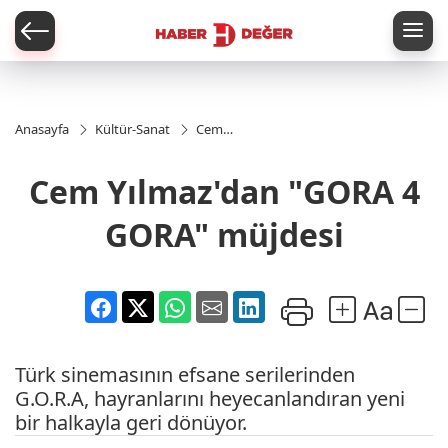
er
Anasayfa
Kültür-Sanat
Cem
Yılmaz'dan
"GORA 4
Cem Yılmaz'dan "GORA 4
GORA"
müjdesi
GORA" müjdesi
Türk sinemasının efsane serilerinden
G.O.R.A, hayranlarını heyecanlandıran yeni
bir halkayla geri dönüyor.