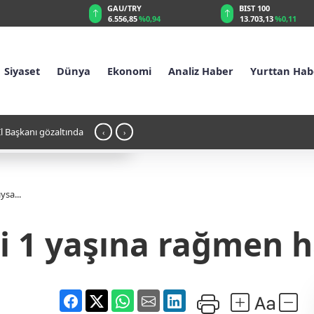
/TRY
BIST 100
USD
,85
%0,94
13.703,13
%0,11
47,5784
%0,04
Siyaset
Dünya
Ekonomi
Analiz Haber
Yurttan Hab
Bıktı
20:36 - Bilimin Üstünü Örttüğü Korkunç G
‹
›
Yapıldı?
ysa...
ri 1 yaşına rağmen h