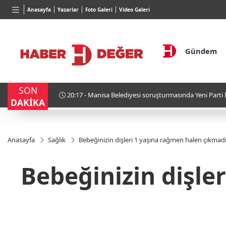
BGN
VND
GAU
Anasayfa
Yazarlar
Foto Galeri
Video Galeri
28,0626
%0,37
0,0018
%0,16
6.556
Gündem
SON
zaltında
20:57 - Dünya Liderleri Donald Trump’ın Tavırlarından 
DAKİKA
Anasayfa
Sağlık
Bebeğinizin dişleri 1 yaşına rağmen halen çıkmadı
Bebeğinizin dişle