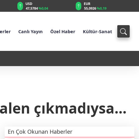
EUR
GBP
55,0926
%0,19
64,2193
%0,22
erler
Canlı Yayın
Özel Haber
Kültür-Sanat
erçek: 1950’lerde İnsan Zihnine Ne
20:13 - Hamas ile Mladenov Ar
alen çıkmadıysa...
En Çok Okunan Haberler