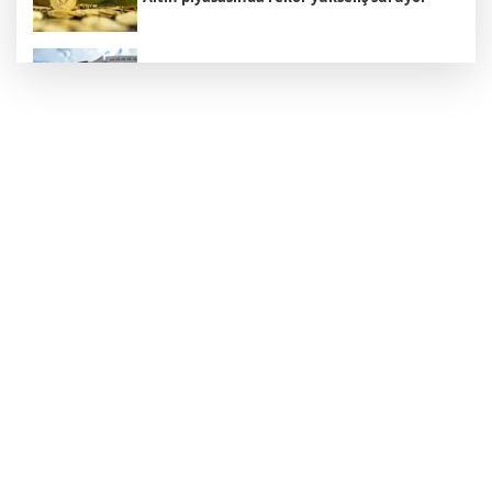
Ünlülere yönelik soruşturmada skandal
sonrası Koray Beşli yeniden gözaltına alındı
'Çerçeve Yasa' Kanun Teklifinin kapsamı
ortaya çıktı
Azerbaycan Cumhurbaşkanı Müşavirin'den
sert tepki: "Türk-Azerbaycan ilişkilerini
baltalayanlar haindir"
Firari FETÖ’cü Pilot Karatepe’nin ifadesi
ortaya çıktı: "Görevimiz Cumhurbaşkanını
alıp götürmekti"