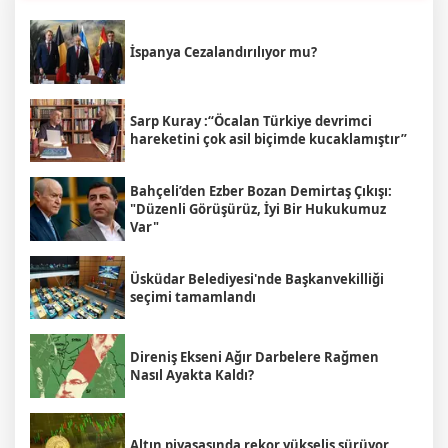
İspanya Cezalandırılıyor mu?
Sarp Kuray :“Öcalan Türkiye devrimci
hareketini çok asil biçimde kucaklamıştır”
Bahçeli’den Ezber Bozan Demirtaş Çıkışı:
"Düzenli Görüşürüz, İyi Bir Hukukumuz
Var"
Üsküdar Belediyesi'nde Başkanvekilliği
seçimi tamamlandı
Direniş Ekseni Ağır Darbelere Rağmen
Nasıl Ayakta Kaldı?
Altın piyasasında rekor yükseliş sürüyor