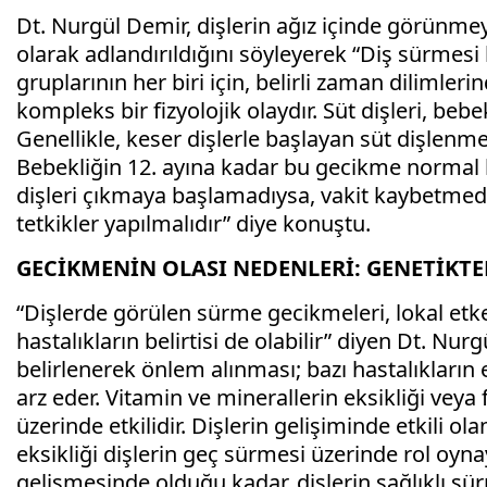
Dt. Nurgül Demir, dişlerin ağız içinde görünme
olarak adlandırıldığını söyleyerek “Diş sürmesi 
gruplarının her biri için, belirli zaman diliml
kompleks bir fizyolojik olaydır. Süt dişleri, beb
Genellikle, keser dişlerle başlayan süt dişlenme 
Bebekliğin 12. ayına kadar bu gecikme normal ka
dişleri çıkmaya başlamadıysa, vakit kaybetmeden
tetkikler yapılmalıdır” diye konuştu.
GECİKMENİN OLASI NEDENLERİ: GENETİK
“Dişlerde görülen sürme gecikmeleri, lokal etken
hastalıkların belirtisi de olabilir” diyen Dt. Nu
belirlenerek önlem alınması; bazı hastalıkların
arz eder. Vitamin ve minerallerin eksikliği veya 
üzerinde etkilidir. Dişlerin gelişiminde etkili ol
eksikliği dişlerin geç sürmesi üzerinde rol oynay
gelişmesinde olduğu kadar, dişlerin sağlıklı sür