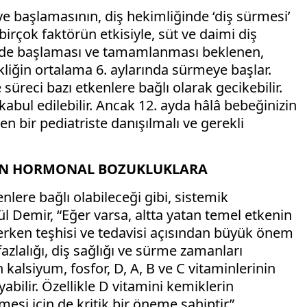
ye başlamasının, diş hekimliğinde ‘diş sürmesi’
birçok faktörün etkisiyle, süt ve daimi diş
erinde başlaması ve tamamlanması beklenen,
ekliğin ortalama 6. aylarında sürmeye başlar.
süreci bazı etkenlere bağlı olarak gecikebilir.
bul edilebilir. Ancak 12. ayda hâlâ bebeğinizin
 bir pediatriste danışılmalı ve gerekli
TEN HORMONAL BOZUKLUKLARA
lere bağlı olabileceği gibi, sistemik
rgül Demir, “Eğer varsa, altta yatan temel etkenin
 erken teşhisi ve tedavisi açısından büyük önem
fazlalığı, diş sağlığı ve sürme zamanları
an kalsiyum, fosfor, D, A, B ve C vitaminlerinin
abilir. Özellikle D vitamini kemiklerin
mesi için de kritik bir öneme sahiptir”