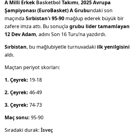
A Milli Erkek
Basketbol
Takımı
,
2025 Avrupa
Şampiyonası (EuroBasket) A Grubu
ndaki son
maçında
Sırbistan'ı 95-90
mağlup ederek büyük bir
zafere imza attı. Bu sonuçla
grubu lider tamamlayan
12 Dev Adam
, adını Son 16 Turu’na yazdırdı.
Sırbistan
, bu mağlubiyetle turnuvadaki
ilk yenilgisini
aldı.
Maçtan periyot skorları:
1. Çeyrek:
19-18
2. Çeyrek:
46-49
3. Çeyrek:
74-73
Maç sonu:
95-90
Sıradaki durak:
İsveç