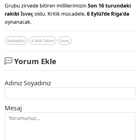
Grubu zirvede bitiren millilerimizin
Son 16 turundaki
rakibi
İsveç
oldu. Kritik mücadele,
6 Eylül’de Riga'da
oynanacak.
Basketbol
A Milli Takım
Isveç
Yorum Ekle
Adınız Soyadınız
Mesaj