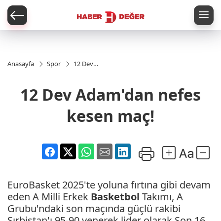
er
Anasayfa
Spor
12 Dev
Adam'dan
nefes
12 Dev Adam'dan nefes
kesen
maç!
kesen maç!
EuroBasket 2025'te yoluna fırtına gibi devam
eden A Milli Erkek
Basketbol
Takımı, A
Grubu'ndaki son maçında güçlü rakibi
Sırbistan'ı 95-90 yenerek lider olarak Son 16