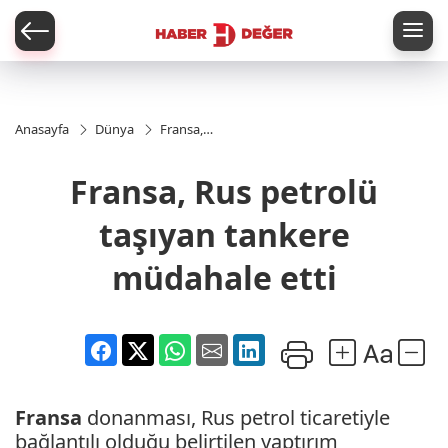
er
Anasayfa
Dünya
Fransa,
Rus
petrolü
Fransa, Rus petrolü
taşıyan
tankere
müdahale
taşıyan tankere
etti
müdahale etti
Fransa
donanması, Rus petrol ticaretiyle
bağlantılı olduğu belirtilen yaptırım