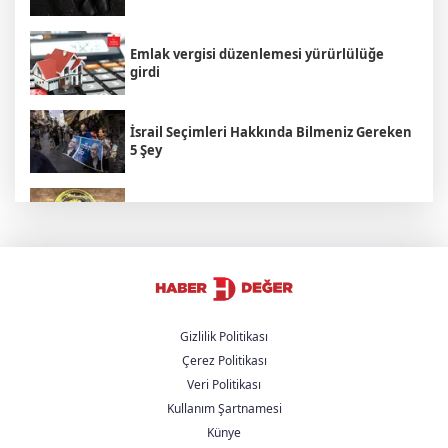
Emlak vergisi düzenlemesi yürürlülüğe
girdi
İsrail Seçimleri Hakkında Bilmeniz Gereken
5 Şey
Cumhurbaşkanı Erdoğan suç duyurusunda
bulundu
Hamamböceği Partisi Zaferi: Hindistan'da
Bir Hakaret Nasıl Siyasi İsyana Dönüştü?
Gizlilik Politikası
Çerez Politikası
Cumhurbaşkanı Yardımcısı Yılmaz'dan
Veri Politikası
'Çerçeve Yasa' açıklaması
Kullanım Şartnamesi
Künye
AK Parti, Üsküdar Belediye seçimlerine