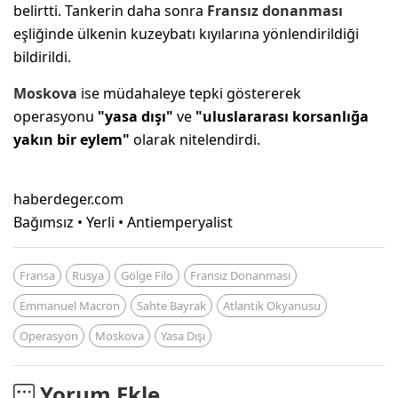
belirtti. Tankerin daha sonra
Fransız donanması
eşliğinde ülkenin kuzeybatı kıyılarına yönlendirildiği
bildirildi.
Moskova
ise müdahaleye tepki göstererek
operasyonu
"yasa dışı"
ve
"uluslararası korsanlığa
yakın bir eylem"
olarak nitelendirdi.
haberdeger.com
Bağımsız • Yerli • Antiemperyalist
Fransa
Rusya
Gölge Filo
Fransız Donanması
Emmanuel Macron
Sahte Bayrak
Atlantik Okyanusu
Operasyon
Moskova
Yasa Dışı
Yorum Ekle