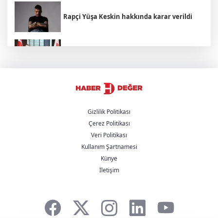
Rapçi Yüşa Keskin hakkında karar verildi
Bakan Yumaklı Rumen mevkidaşı ile
görüştü
Trump'tan İran açıklaması: "Savaş çok
yakında bitecek"
Gizlilik Politikası
Çerez Politikası
YENİ Parti, partiye katılan başkan sayısını
Veri Politikası
açıkladı
Kullanım Şartnamesi
Künye
Avcılar Belediyesi soruşturmasında 12
İletişim
şüpheli adliyede