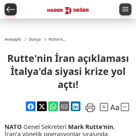
er
Anasayfa
Dünya
Rutte'nin
İran
açıklaması
Rutte'nin İran açıklaması
İtalya'da
siyasi
krize yol
İtalya'da siyasi krize yol
açtı!
açtı!
NATO
Genel Sekreteri
Mark Rutte'nin
,
İran'a yönelik operasyonlar sırasında