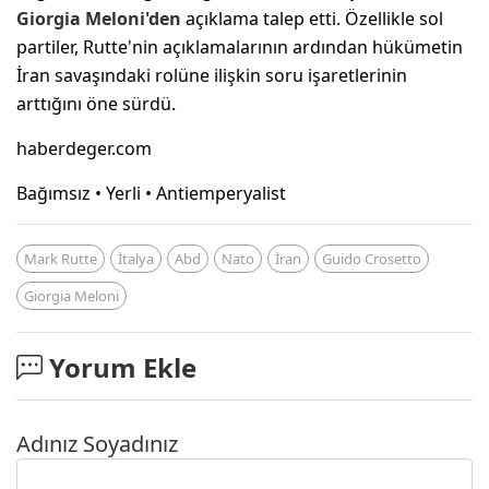
Giorgia Meloni'den
açıklama talep etti. Özellikle sol
partiler, Rutte'nin açıklamalarının ardından hükümetin
İran savaşındaki rolüne ilişkin soru işaretlerinin
arttığını öne sürdü.
haberdeger.com
Bağımsız • Yerli • Antiemperyalist
Mark Rutte
İtalya
Abd
Nato
İran
Guido Crosetto
Giorgia Meloni
Yorum Ekle
Adınız Soyadınız