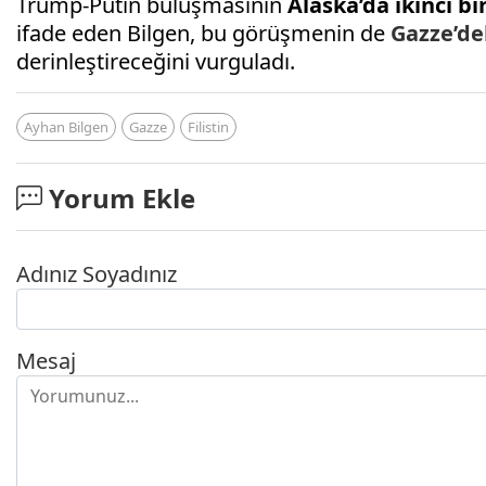
Trump-Putin buluşmasının
Alaska’da ikinci bi
ifade eden Bilgen, bu görüşmenin de
Gazze’de
derinleştireceğini vurguladı.
Ayhan Bilgen
Gazze
Filistin
Yorum Ekle
Adınız Soyadınız
Mesaj