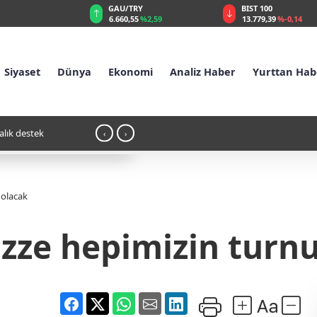
RY
BIST 100
USD
55
%2,59
13.779,39
%-0,14
47,6787
%0,18
Siyaset
Dünya
Ekonomi
Analiz Haber
Yurttan Hab
li 'savaşalım' demek
09:50 - Adalet Komisyonu, Çerçeve Yasa'yı
‹
›
 olacak
zze hepimizin turnu