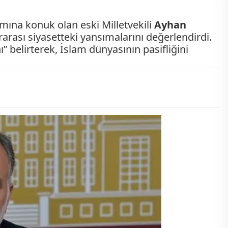
ına konuk olan eski Milletvekili
Ayhan
rarası siyasetteki yansımalarını değerlendirdi.
ı” belirterek, İslam dünyasının pasifliğini