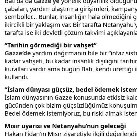
Batı’da da
Gazze’ye
yönelik duyarlılık olduğunu
çabaları, yardım ulaştırma girişimleri, kampany
semboller… Bunlar, insanlığın hala ölmediğini
ikircikli bir yaklaşım var. Bir tarafta Netanyahu
tarafta ise iki devletli çözüm takvimi açıklayanl
“Tarihin görmediği bir vahşet”
Gazze’de
yardım dağıtmanın bile bir “infaz si
kadar vahşeti, bu kadar insanlık dışılığını tar
kuralları vardır ama bugün Batı, kendi ürettiği
kullandı.
“İslam dünyası güçsüz, bedel ödemek istem
İslam dünyasının
Gazze
konusunda etkisiz kald
gücünden çok bizim güçsüzlüğümüz konuşulmalı
Bedel ödemek istemiyoruz, bu riski almak istem
Mısır uyarısı ve Netanyahu’nun geleceği
Hakan Fidan’ın Mısır ziyaretiyle ilgili değerle