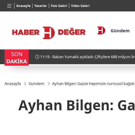
BGN
VND
GAU/T
Anasayfa
Yazarlar
Foto Galeri
Video Galeri
27,9743
%-0,22
0,0018
%0,32
6.660,
Gündem
SON
10:53 - İran Cumhurbaşkanı Pezeşkiyan: "Neden sürek
DAKİKA
zorundayız?"
Anasayfa
Gündem
Ayhan Bilgen: Gazze hepimizin turnusol kağıdı
Ayhan Bilgen: Ga