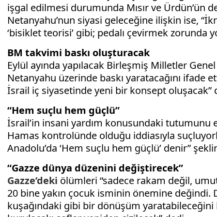
işgal edilmesi durumunda Mısır ve Ürdün’ün de t
Netanyahu’nun siyasi geleceğine ilişkin ise, “
‘bisiklet teorisi’ gibi; pedalı çevirmek zorunda
BM takvimi baskı oluşturacak
Eylül ayında yapılacak Birleşmiş Milletler Genel
Netanyahu üzerinde baskı yaratacağını ifade ett
İsrail iç siyasetinde yeni bir konsept oluşacak” 
“Hem suçlu hem güçlü”
İsrail’in insani yardım konusundaki tutumunu ele
Hamas kontrolünde olduğu iddiasıyla suçluyor
Anadolu’da ‘Hem suçlu hem güçlü’ denir” şekli
“Gazze dünya düzenini değiştirecek”
Gazze’deki
ölümleri “sadece rakam değil, umut” 
20 bine yakın çocuk isminin önemine değindi. D
kuşağındaki gibi bir dönüşüm yaratabileceğini 