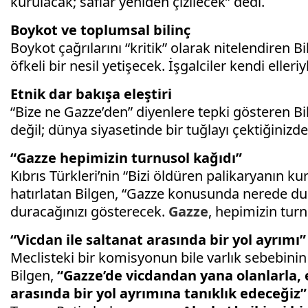
kurulacak; saflar yeniden çizilecek” dedi.
Boykot ve toplumsal bilinç
Boykot çağrılarını “kritik” olarak nitelendiren 
öfkeli bir nesil yetişecek. İşgalciler kendi elleriy
Etnik dar bakışa eleştiri
“Bize ne Gazze’den” diyenlere tepki gösteren Bi
değil; dünya siyasetinde bir tuğlayı çektiğinizd
“Gazze hepimizin turnusol kağıdı”
Kıbrıs Türkleri’nin “Bizi öldüren palikaryanın k
hatırlatan Bilgen, “Gazze konusunda nerede d
duracağınızı gösterecek.
Gazze
, hepimizin tur
“Vicdan ile saltanat arasında bir yol ayrımı”
Meclisteki bir komisyonun bile varlık sebebinin İ
Bilgen,
“Gazze’de vicdandan yana olanlarla,
arasında bir yol ayrımına tanıklık edeceğiz”