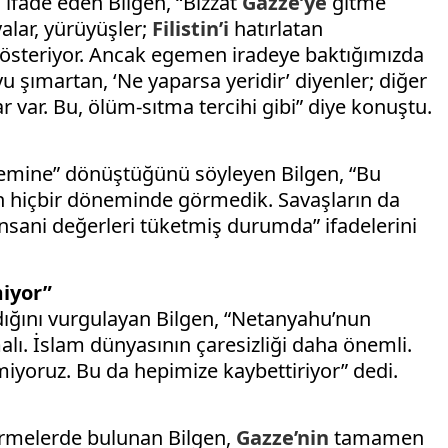
 ifade eden Bilgen, “Bizzat
Gazze’ye
gitme
alar, yürüyüşler;
Filistin’i
hatırlatan
 gösteriyor. Ancak egemen iradeye baktığımızda
’yu şımartan, ‘Ne yaparsa yeridir’ diyenler; diğer
ar var. Bu, ölüm-sıtma tercihi gibi” diye konuştu.
stemine” dönüştüğünü söyleyen Bilgen, “Bu
ihin hiçbir döneminde görmedik. Savaşların da
 insani değerleri tüketmiş durumda” ifadelerini
iyor”
ığını vurgulayan Bilgen, “Netanyahu’nun
. İslam dünyasının çaresizliği daha önemli.
iyoruz. Bu da hepimize kaybettiriyor” dedi.
ndirmelerde bulunan Bilgen,
Gazze’nin
tamamen