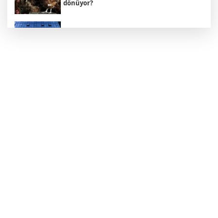
dönüyor?
Avcılar Belediyesi soruşturmasında 12
şüpheli adliyede
Türkiye, Suudi Arabistan ve Pakistan
anlaşması: Mekke Paktı
Adalet Komisyonu, Çerçeve Yasa'yı kabul
etti
İspanya'dan İtalya'ya ültimatom: 9
Ağustos'a kadar süre verildi