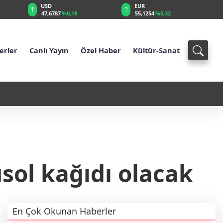
EUR
GBP
55,1254
%0,32
64,3468
%0,38
erler
Canlı Yayın
Özel Haber
Kültür-Sanat
 kabul etti
22:13 - Özgürlük ve Adalet 
Kimdir?
sol kağıdı olacak
En Çok Okunan Haberler