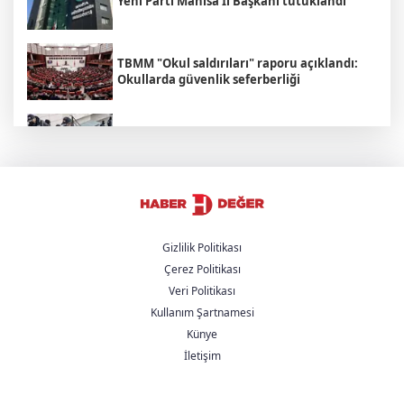
Yeni Parti Manisa İl Başkanı tutuklandı
TBMM "Okul saldırıları" raporu açıklandı:
Okullarda güvenlik seferberliği
Adalet Bakanı Akın Gürlek: "Yaptığınız
yanınıza kar kalmayacak"
İran'dan Hürmüz Boğazı açıklaması:
"Boğazın açılması şartlara bağlı"
Gizlilik Politikası
Çerez Politikası
Rojin Kabaiş'in ailesine yönelik tehdit
Veri Politikası
şebekesi çökertildi
Kullanım Şartnamesi
Künye
Çanakkale sahilinde savaş mühimmatı
İletişim
bulundu