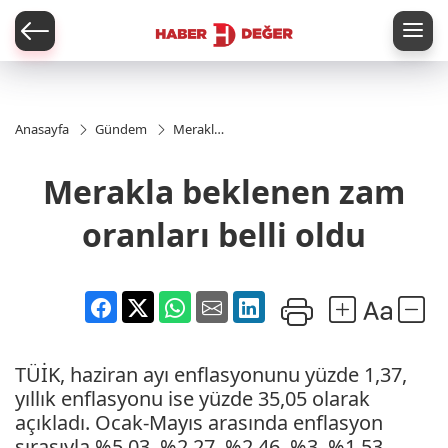
er
Anasayfa
Gündem
Merakla
beklenen
zam
Merakla beklenen zam
oranları
belli oldu
oranları belli oldu
TÜİK, haziran ayı enflasyonunu yüzde 1,37,
yıllık enflasyonu ise yüzde 35,05 olarak
açıkladı. Ocak-Mayıs arasında enflasyon
sırasıyla %5,03, %2,27, %2,46, %3, %1,53