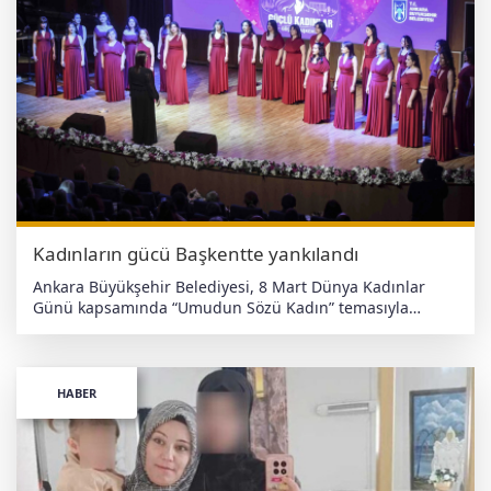
Kadınların gücü Başkentte yankılandı
Ankara Büyükşehir Belediyesi, 8 Mart Dünya Kadınlar
Günü kapsamında “Umudun Sözü Kadın” temasıyla
“Güçlü Kadınlar, Güçlü Başkent” etkinliğine ev sahipliği
yaptı. Ankara Büyükşehir Belediyesi (ABB), 8 Mart Dünya
Kadınlar Günü kapsamında “Umudun Sözü Kadın”
temasıyla “Güçlü Kadınlar, Güçlü Başkent” etkinliği
HABER
düzenledi. Kocatepe Kültür Merkezi’nde gerçekleştirilen
programa yüzlerce kişi katıldı. Ankara Büyükşehir
Belediye Başkanı Mansur Yavaş’ın eşi Nursen Yavaş da
etkinlikte kadınlarla bir araya geldi. Etkinlik kapsamında