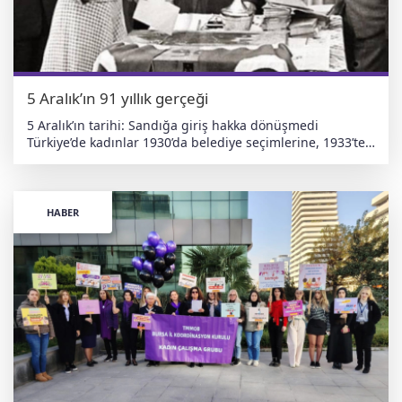
ve hukuki destek aldığı da öğrenildi. haberdeger.com
Bağımsız • Yerli • Antiemperyalist
5 Aralık’ın 91 yıllık gerçeği
5 Aralık’ın tarihi: Sandığa giriş hakka dönüşmedi
Türkiye’de kadınlar 1930’da belediye seçimlerine, 1933’te
muhtarlığa, 5 Aralık 1934’te ise milletvekili seçme ve
seçilme hakkına kavuştu. Bu adım genç Cumhuriyet’in en
önemli reformlarından biri olarak tarihe geçti. 1935
seçimlerinde 18 kadın milletvekili Meclis’e girdi ve Türkiye
HABER
o dönem dünya ortalamasının üzerinde temsil oranına
ulaştı. Ancak 91 yıl sonra tablo tam tersine döndü;
TBMM’deki kadın oranı hâlâ yüzde 20’nin altında. Türkiye,
185 ülke arasında 126’ncı sıraya gerileyerek, elde ettiği
tarihi kazanımı sürdüremeyen ülkeler arasında yer aldı.
Bu durum, siyasal hakların kağıt üzerinde tanınmasının
gerçek eşitliği yaratmadığını açık biçimde gösteriyor.
Türkiye’de kadın hakları: Kazanımların gölgesinde
gerileme Kadınlara siyasal hakların erken verilmesi
Türkiye açısından önemli olsa da, son yıllarda bu hakların
pratik karşılığı zayıfladı. Türkiye’nin İstanbul