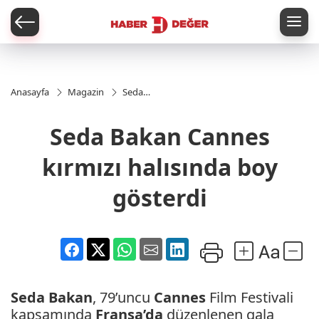
er
Anasayfa
Magazin
Seda
Bakan
Cannes
Seda Bakan Cannes
kırmızı
halısında
boy
kırmızı halısında boy
gösterdi
gösterdi
Seda Bakan
, 79’uncu
Cannes
Film Festivali
kapsamında
Fransa’da
düzenlenen gala