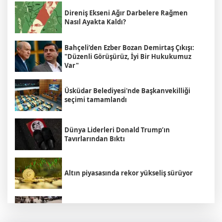
Direniş Ekseni Ağır Darbelere Rağmen
Nasıl Ayakta Kaldı?
Bahçeli’den Ezber Bozan Demirtaş Çıkışı:
"Düzenli Görüşürüz, İyi Bir Hukukumuz
Var"
Üsküdar Belediyesi'nde Başkanvekilliği
seçimi tamamlandı
Dünya Liderleri Donald Trump’ın
Tavırlarından Bıktı
Altın piyasasında rekor yükseliş sürüyor
'Çerçeve Yasa' Kanun Teklifinin kapsamı
ortaya çıktı