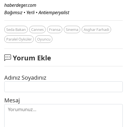
haberdeger.com
Bağımsız • Yerli • Antiemperyalist
Seda Bakan
Cannes
Fransa
Sinema
Asghar Farhadi
Paralel Öyküler
Oyuncu
Yorum Ekle
Adınız Soyadınız
Mesaj