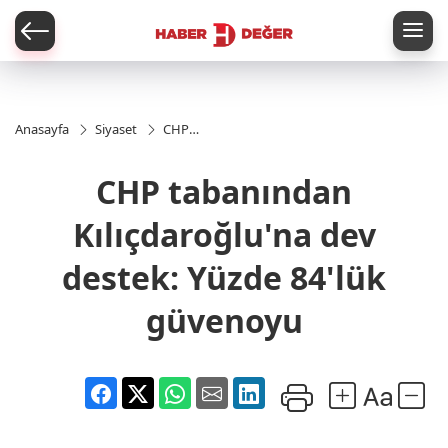
er
Anasayfa
Siyaset
CHP
tabanından
Kılıçdaroğlu'na
CHP tabanından
dev destek:
Yüzde 84'lük
güvenoyu
Kılıçdaroğlu'na dev
destek: Yüzde 84'lük
güvenoyu