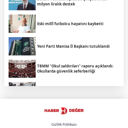
milyon liralık destek
Eski millî futbolcu hayatını kaybetti
Yeni Parti Manisa İl Başkanı tutuklandı
TBMM "Okul saldırıları" raporu açıklandı:
Okullarda güvenlik seferberliği
Adalet Bakanı Akın Gürlek: "Yaptığınız
yanınıza kar kalmayacak"
İran'dan Hürmüz Boğazı açıklaması:
"Boğazın açılması şartlara bağlı"
Gizlilik Politikası