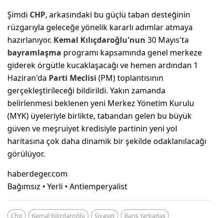
Şimdi
CHP
, arkasındaki bu güçlü taban desteğinin
rüzgarıyla geleceğe yönelik kararlı adımlar atmaya
hazırlanıyor.
Kemal Kılıçdaroğlu'nun
30 Mayıs'ta
bayramlaşma
programı kapsamında genel merkeze
giderek örgütle kucaklaşacağı ve hemen ardından 1
Haziran'da
Parti Meclisi
(PM) toplantısının
gerçekleştirileceği bildirildi. Yakın zamanda
belirlenmesi beklenen yeni Merkez Yönetim Kurulu
(MYK) üyeleriyle birlikte, tabandan gelen bu büyük
güven ve meşruiyet kredisiyle partinin yeni yol
haritasına çok daha dinamik bir şekilde odaklanılacağı
görülüyor.
haberdeger.com
Bağımsız • Yerli • Antiemperyalist
Chp
Kemal Kılıçdaroğlu
Siyaset
Barış Yarkadaş