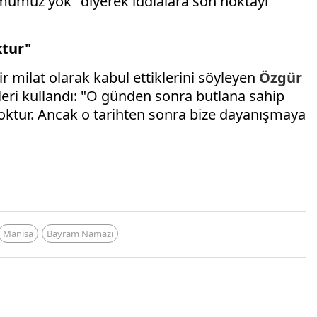
rumumuz yok" diyerek iddialara son noktayı
ktur"
 milat olarak kabul ettiklerini söyleyen
Özgür
eleri kullandı: "O günden sonra butlana sahip
 yoktur. Ancak o tarihten sonra bize dayanışmaya
Manisa
Bayram Namazı