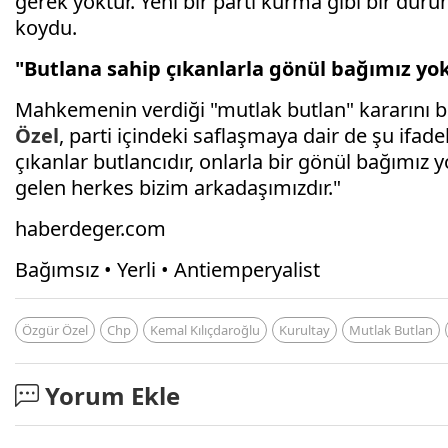
gerek yoktur. Yeni bir parti kurma gibi bir du
koydu.
"Butlana sahip çıkanlarla gönül bağımız yo
Mahkemenin verdiği "mutlak butlan" kararını bir
Özel
, parti içindeki saflaşmaya dair de şu ifad
çıkanlar butlancıdır, onlarla bir gönül bağımız
gelen herkes bizim arkadaşımızdır."
haberdeger.com
Bağımsız • Yerli • Antiemperyalist
Özgür Özel
Chp
Kemal Kılıçdaroğlu
Kurultay
Mutlak Butlan
Yorum Ekle