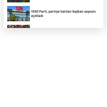
YENİ Parti, partiye katılan başkan sayısını
açıkladı
Avustralya harekete geçti: Kuş gribi geri mi
dönüyor?
Trump'tan İran açıklaması: "Savaş çok
yakında bitecek"
Avcılar Belediyesi soruşturmasında 12
şüpheli adliyede
Karadeniz'de Türk gemisi hedef alındı