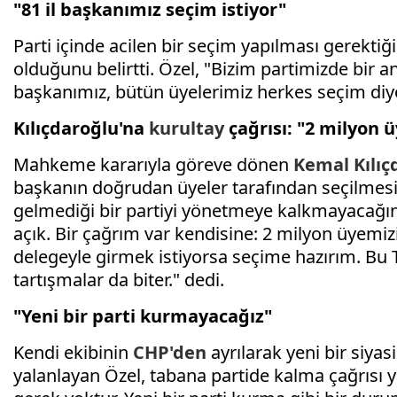
"81 il başkanımız seçim istiyor"
Parti içinde acilen bir seçim yapılması gerekt
olduğunu belirtti. Özel, "Bizim partimizde bir an
başkanımız, bütün üyelerimiz herkes seçim diy
Kılıçdaroğlu'na
kurultay
çağrısı: "2 milyon 
Mahkeme kararıyla göreve dönen
Kemal Kılıç
başkanın doğrudan üyeler tarafından seçilmesin
gelmediği bir partiyi yönetmeye kalkmayacağın
açık. Bir çağrım var kendisine: 2 milyon üyemiz
delegeyle girmek istiyorsa seçime hazırım. Bu 
tartışmalar da biter." dedi.
"Yeni bir parti kurmayacağız"
Kendi ekibinin
CHP'den
ayrılarak yeni bir siyas
yalanlayan Özel, tabana partide kalma çağrısı 