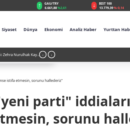
RY
BIST 100
USD
88
%2,61
13.779,39
%-0,14
47,6860
%0,14
Siyaset
Dünya
Ekonomi
Analiz Haber
Yurttan Hab
21:26 - İş Bankası'nda tepe yönetim değ
‹
›
mse istifa etmesin, sorunu hallederiz"
yeni parti" iddialar
etmesin, sorunu hal