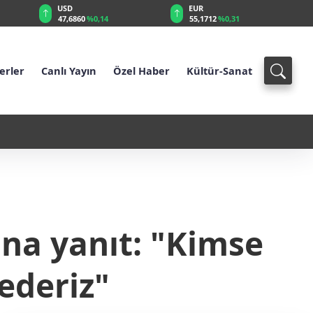
EUR
GBP
55,1712
%0,31
64,3947
%0,39
erler
Canlı Yayın
Özel Haber
Kültür-Sanat
işti
19:45 - Avustralya harekete
ına yanıt: "Kimse
lederiz"