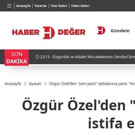
BGN
VND
GAU/T
Anasayfa
Yazarlar
Foto Galeri
Video Galeri
27,9743
%-0,22
0,0018
%0,32
6.661,
Gündem
SON
urulhak Kaya
21:54 - Karadeniz'de Türk gemisi hedef alındı
DAKİKA
Anasayfa
Siyaset
Özgür Özel'den "yeni parti" iddialarına yanıt: "Ki
Özgür Özel'den "
istifa 