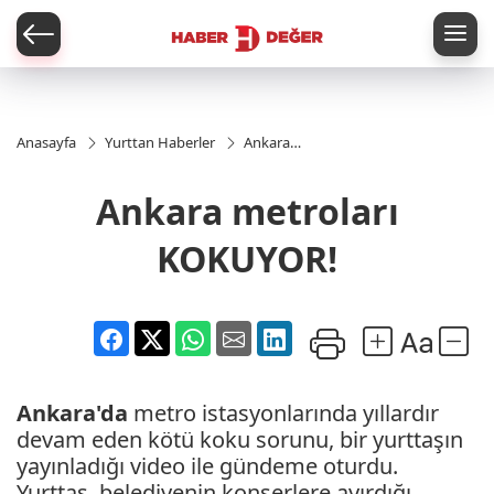
er
Anasayfa
Yurttan Haberler
Ankara
metroları
KOKUYOR!
Ankara metroları
KOKUYOR!
Ankara'da
metro istasyonlarında yıllardır
devam eden kötü koku sorunu, bir yurttaşın
yayınladığı video ile gündeme oturdu.
Yurttaş, belediyenin konserlere ayırdığı