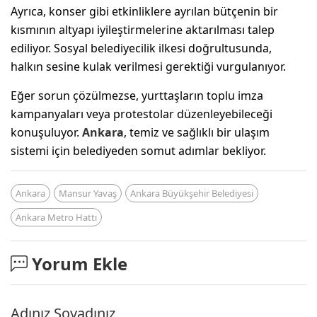
Ayrıca, konser gibi etkinliklere ayrılan bütçenin bir
kısmının altyapı iyileştirmelerine aktarılması talep
ediliyor. Sosyal belediyecilik ilkesi doğrultusunda,
halkın sesine kulak verilmesi gerektiği vurgulanıyor.
Eğer sorun çözülmezse, yurttaşların toplu imza
kampanyaları veya protestolar düzenleyebileceği
konuşuluyor.
Ankara
, temiz ve sağlıklı bir ulaşım
sistemi için belediyeden somut adımlar bekliyor.
Ankara
Mansur Yavaş
Ankara Büyükşehir Belediyesi
Ankara Metro Hattı
Yorum Ekle
Adınız Soyadınız