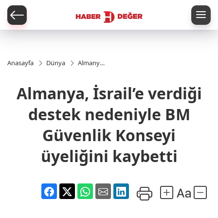
er
Anasayfa
Dünya
Almanya,
İsrail’e
verdiği
Almanya, İsrail’e verdiği
destek
nedeniyle
BM
destek nedeniyle BM
Güvenlik
Konseyi
Güvenlik Konseyi
üyeliğini
kaybetti
üyeliğini kaybetti