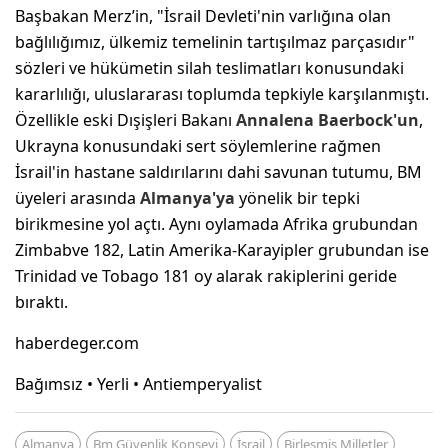
Başbakan Merz’in, "İsrail Devleti'nin varlığına olan
bağlılığımız, ülkemiz temelinin tartışılmaz parçasıdır"
sözleri ve hükümetin silah teslimatları konusundaki
kararlılığı, uluslararası toplumda tepkiyle karşılanmıştı.
Özellikle eski Dışişleri Bakanı
Annalena Baerbock'un
,
Ukrayna konusundaki sert söylemlerine rağmen
İsrail'in hastane saldırılarını dahi savunan tutumu, BM
üyeleri arasında
Almanya'ya
yönelik bir tepki
birikmesine yol açtı. Aynı oylamada Afrika grubundan
Zimbabve 182, Latin Amerika-Karayipler grubundan ise
Trinidad ve Tobago 181 oy alarak rakiplerini geride
bıraktı.
haberdeger.com
Bağımsız • Yerli • Antiemperyalist
Almanya
Bm Güvenlik Konseyi
İsrail
Birleşmiş Milletler