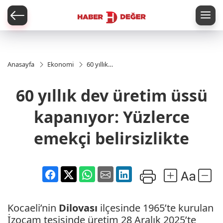
er
Anasayfa
Ekonomi
60 yıllık
dev üretim
üssü
60 yıllık dev üretim üssü
kapanıyor:
Yüzlerce
emekçi
kapanıyor: Yüzlerce
belirsizlikte
emekçi belirsizlikte
Kocaeli’nin
Dilovası
ilçesinde 1965’te kurulan
İzocam tesisinde üretim 28 Aralık 2025’te