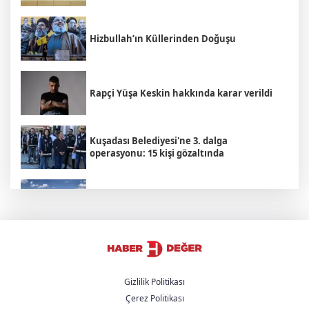
Hizbullah’ın Küllerinden Doğuşu
Rapçi Yüşa Keskin hakkında karar verildi
Kuşadası Belediyesi'ne 3. dalga
operasyonu: 15 kişi gözaltında
Burdur ve Salda göllerinde tehlike çanı:
Sular çekiliyor
YENİ Parti, partiye katılan başkan sayısını
açıkladı
Gizlilik Politikası
Çerez Politikası
Trump'tan İran açıklaması: "Savaş çok