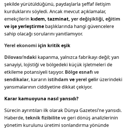
şekilde yürütüldüğünü, paydaşlarla şeffaf iletişim
kurduklarını söyledi. Ancak mevcut açıklamalar,
emekçilerin
kıdem, tazminat,
yer değişikliği
,
eğitim
ve işe yerleştirme
başlıklarında hangi güvencelere
sahip olacağı sorularını yanıtlamıyor.
Yerel ekonomi
için kritik eşik
Dilovası’ndaki
kapanma, yalnızca fabrikayı değil; yan
sanayiyi, lojistiği ve bölgedeki küçük işletmeleri de
etkileme potansiyeli taşıyor.
Bölge esnafı
ve
sendikalar
, kararın
istihdam
ve
yerel gelir
üzerindeki
yansımalarının ciddiyetine dikkat çekiyor.
Karar kamuoyuna nasıl yansıdı?
Sürecin ayrıntıları ilk olarak Dünya Gazetesi’ne yansıdı.
Haberde,
teknik fizibilite
ve geri dönüş analizlerinin
yönetim kurulunu üretimi sonlandırma yönünde