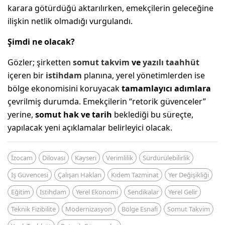
karara götürdüğü aktarılırken, emekçilerin geleceğine
ilişkin netlik olmadığı vurgulandı.
Şimdi ne olacak?
Gözler; şirketten
somut takvim
ve
yazılı taahhüt
içeren bir
istihdam
planına, yerel yönetimlerden ise
bölge ekonomisini koruyacak
tamamlayıcı adımlara
çevrilmiş durumda. Emekçilerin “retorik güvenceler”
yerine,
somut hak ve tarih
beklediği bu süreçte,
yapılacak yeni açıklamalar belirleyici olacak.
İzocam
Dilovası
Kayseri
Verimlilik
Sürdürülebilirlik
Iş Güvencesi
Çalışan Hakları
Kıdem Tazminat
Yer Değişikliği
Eğitim
Istihdam
Yerel Ekonomi
Sendikalar
Yerel Gelir
Teknik Fizibilite
Modernizasyon
Bölge Esnafı
Somut Takvim