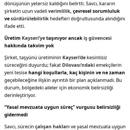
dönüşünün yetersiz kaldığını belirtti. Savcı, kararın
şirketin uzun vadeli
verimlilik
, çevresel sorumluluk
ve
sürdürülebilirlik
hedefleri doğrultusunda alındığını
ifade etti.
Üretim
Kayseri’ye
taşınıyor ancak
iş güvencesi
hakkında takvim yok
Şirket, taşyünü üretiminin
Kayseri
’de
kesintisiz
süreceğini duyurdu; fakat
Dilovası’ndaki
emekçilerin
yeni tesise
hangi koşullarla, kaç kişinin ve ne zaman
geçebileceğine ilişkin ayrıntılı bir plan açıklanmadı. Bu
durum, bölgedeki aileler için ekonomik belirsizliği
derinleştiriyor.
“Yasal mevzuata uygun süreç” vurgusu belirsizliği
gidermedi
Savcı, sürecin
çalışan hakları
ve yasal mevzuata uygun