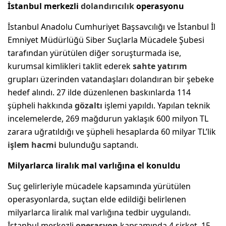
İstanbul merkezli
dolandırıcılık
operasyonu
İstanbul Anadolu Cumhuriyet Başsavcılığı ve İstanbul İl
Emniyet Müdürlüğü Siber Suçlarla Mücadele Şubesi
tarafından yürütülen diğer soruşturmada ise,
kurumsal kimlikleri taklit ederek
sahte yatırım
grupları üzerinden vatandaşları dolandıran bir şebeke
hedef alındı. 27 ilde düzenlenen baskınlarda 114
şüpheli hakkında
gözaltı
işlemi yapıldı. Yapılan teknik
incelemelerde, 269 mağdurun yaklaşık 600 milyon TL
zarara uğratıldığı ve şüpheli hesaplarda 60 milyar TL’lik
işlem hacmi
bulunduğu saptandı.
Milyarlarca liralık mal varlığına el konuldu
Suç gelirleriyle mücadele kapsamında yürütülen
operasyonlarda, suçtan elde edildiği belirlenen
milyarlarca liralık mal varlığına tedbir uygulandı.
İstanbul merkezli
operasyon
kapsamında 4 şirket, 15