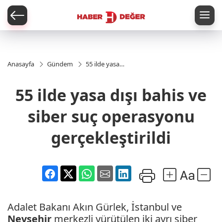
er
Anasayfa
Gündem
55 ilde yasa
dışı bahis ve
siber suç
55 ilde yasa dışı bahis ve
operasyonu
gerçekleştirildi
siber suç operasyonu
gerçekleştirildi
Adalet Bakanı Akın Gürlek, İstanbul ve
Nevşehir
merkezli yürütülen iki ayrı siber