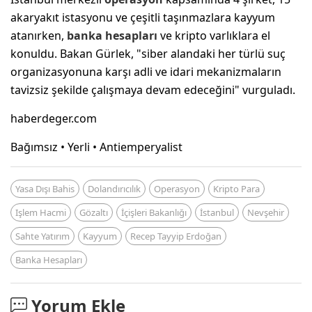
akaryakıt istasyonu ve çeşitli taşınmazlara kayyum
atanırken,
banka hesapları
ve kripto varlıklara el
konuldu. Bakan Gürlek, "siber alandaki her türlü suç
organizasyonuna karşı adli ve idari mekanizmaların
tavizsiz şekilde çalışmaya devam edeceğini" vurguladı.
haberdeger.com
Bağımsız • Yerli • Antiemperyalist
Yasa Dışı Bahis
Dolandırıcılık
Operasyon
Kripto Para
Işlem Hacmi
Gözaltı
İçişleri Bakanlığı
İstanbul
Nevşehir
Sahte Yatırım
Kayyum
Recep Tayyip Erdoğan
Banka Hesapları
Yorum Ekle