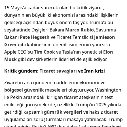
15 Mayıs'a kadar sürecek olan bu kritik ziyaret,
dünyanın en büyük iki ekonomisi arasındaki ilişkilerin
geleceği açısından büyük önem taşıyor. Trump’a bu
seyahatinde Dışişleri Bakanı
Marco Rubio
, Savunma
Bakanı
Pete Hegseth
ve Ticaret Temsilcisi
Jamieson
Greer
gibi kabinesinin önemli isimlerinin yanı sıra
Apple CEO'su
Tim Cook
ve Tesla'nın yöneticisi
Elon
Musk
gibi dev şirketlerin liderleri de eşlik ediyor.
Kritik gündem:
Ticaret savaşları
ve İran krizi
Ziyaretin ana gündem maddelerini
ekonomi
ve
bölgesel güvenlik
meseleleri oluşturuyor. Washington
ile Pekin arasındaki kırılgan ticaret ateşkesinin test
edileceği görüşmelerde, özellikle Trump'ın 2025 yılında
getirdiği kapsamlı
gümrük vergileri
ve haksız ticaret
uygulamaları soruşturmaları masaya yatırılacak. Trump
yönetiminin, Pekin'i ABD'den daha fazla
soya fasulyesi