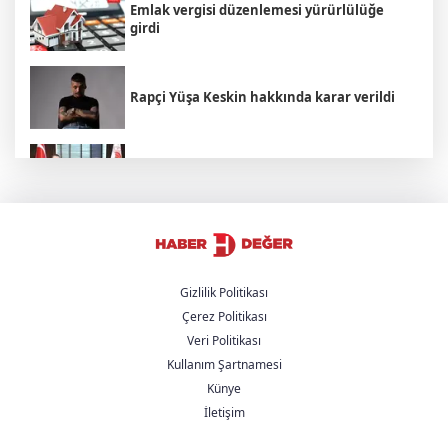
Emlak vergisi düzenlemesi yürürlülüğe
girdi
Rapçi Yüşa Keskin hakkında karar verildi
Bakan Yumaklı Rumen mevkidaşı ile
görüştü
Kuşadası Belediyesi'ne 3. dalga
operasyonu: 15 kişi gözaltında
Gizlilik Politikası
Çerez Politikası
İçişleri Bakanı Mustafa Çiftçi: "Terörsüz
Veri Politikası
Türkiye hedefinden dönüş yoktur"
Kullanım Şartnamesi
Künye
Adalet Bakanı Akın Gürlek, Behçet
İletişim
Oktay'ın ailesini makamında ağırladı