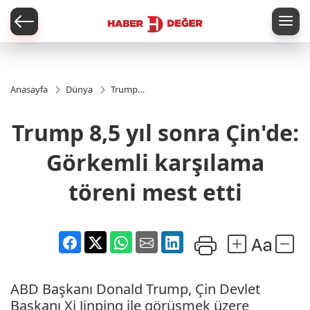
er
Anasayfa
Dünya
Trump
8,5 yıl
sonra
Trump 8,5 yıl sonra Çin'de:
Çin'de:
Görkemli
karşılama
Görkemli karşılama
töreni
mest etti
töreni mest etti
ABD Başkanı Donald Trump, Çin Devlet
Başkanı Xi Jinping ile görüşmek üzere