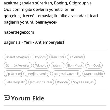
azaltma çabaları sürerken, Boeing, Citigroup ve
Qualcomm gibi devlerin yöneticilerinin
gerçekleştireceği temaslar, iki ülke arasındaki ticari
bağların yönünü belirleyecek.
haberdeger.com
Bağımsız • Yerli • Antiemperyalist
Ticaret Savaşları
Ekonomi
İran Krizi
Diplomasi
Gümrük Vergileri
Teknoloji
Yatırım
Elon Musk
Tim Cook
Çip Üretimi
Enerji Güvenliği
Bölgesel Güvenlik
Marco Rubio
Pete Hegseth
Jamieson Greer
Robotik
Soya Fasulyesi
Yorum Ekle