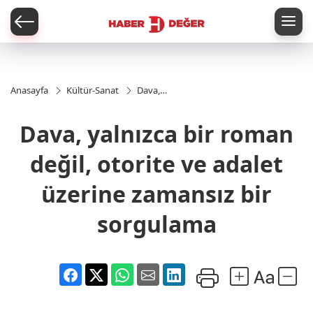
er
Anasayfa
Kültür-Sanat
Dava,
yalnızca
bir roman
Dava, yalnızca bir roman
değil,
otorite ve
adalet
değil, otorite ve adalet
üzerine
zamansız
üzerine zamansız bir
bir
sorgulama
sorgulama