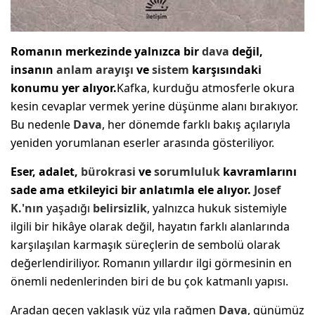
Romanın merkezinde yalnızca bir
dava
değil,
insanın
anlam arayışı
ve
sistem
karşısındaki
konumu yer alıyor.
Kafka, kurduğu atmosferle okura
kesin cevaplar vermek yerine düşünme alanı bırakıyor.
Bu nedenle
Dava
, her dönemde farklı bakış açılarıyla
yeniden yorumlanan eserler arasında gösteriliyor.
Eser, adalet,
bürokrasi
ve
sorumluluk
kavramlarını
sade ama etkileyici bir anlatımla ele alıyor.
Josef
K.'nın
yaşadığı
belirsizlik
, yalnızca hukuk sistemiyle
ilgili bir hikâye olarak değil, hayatın farklı alanlarında
karşılaşılan karmaşık süreçlerin de sembolü olarak
değerlendiriliyor. Romanın yıllardır ilgi görmesinin en
önemli nedenlerinden biri de bu çok katmanlı yapısı.
Aradan geçen yaklaşık yüz yıla rağmen
Dava
, günümüz