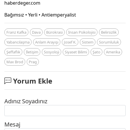
haberdeger.com
Bağımsız • Yerli • Antiemperyalist
Franz Kafka
Dava
Bürokrasi
İnsan Psikolojisi
Belirsizlik
Yabancılaşma
Anlam Arayışı
Josef K.
Sistem
Sorumluluk
Şeffaflık
İletişim
Sosyoloji
Siyaset Bilimi
Şato
Amerika
Max Brod
Prag
Yorum Ekle
Adınız Soyadınız
Mesaj