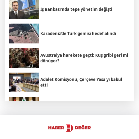
İş Bankası'nda tepe yönetim değişti
Karadeniz'de Türk gemisi hedef alındı
Avustralya harekete geçti: Kuş gribi geri mi
dönüyor?
Adalet Komisyonu, Çerçeve Yasa'yı kabul
etti
Türkiye, Suudi Arabistan ve Pakistan
anlaşması: Mekke Paktı
Bakan Yumaklı açıkladı: Çiftçilere 688
milyon liralık destek