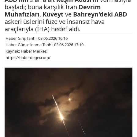
başladı; buna karşılık İran
Devrim
Muhafızları
,
Kuveyt
ve
Bahreyn'deki
ABD
askeri üslerini füze ve insansız hava
araçlarıyla (İHA) hedef aldı.
Haber Giriş Tarihi: 03.06.2026 16:16
Haber Güncellenme Tarihi: 03.06.2026 17:10
Kaynak: Haber Merkezi
https://haberdeger.com/