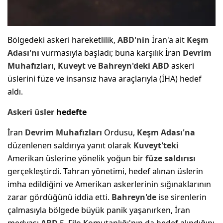
Bölgedeki askeri hareketlilik,
ABD'nin
İran'a ait
Keşm
Adası'nı
vurmasıyla başladı; buna karşılık İran
Devrim
Muhafızları
,
Kuveyt
ve
Bahreyn'deki
ABD
askeri
üslerini füze ve insansız hava araçlarıyla (İHA) hedef
aldı.
Askeri üsler
hedefte
İran
Devrim Muhafızları
Ordusu,
Keşm Adası'na
düzenlenen saldırıya yanıt olarak
Kuveyt'teki
Amerikan üslerine yönelik yoğun bir
füze saldırısı
gerçekleştirdi. Tahran yönetimi, hedef alınan üslerin
imha edildiğini ve Amerikan askerlerinin sığınaklarının
zarar gördüğünü iddia etti.
Bahreyn'de
ise sirenlerin
çalmasıyla bölgede büyük panik yaşanırken, İran
medyası
ABD
5. Filo Komutanlığı'nın da hedef alındığını