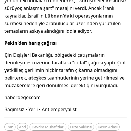
yönündeki iddiaları reddederek, "Görüşmeler kesintisiz
sürüyor, anlaşma şart" mesajını verdi. Ancak İranlı
kaynaklar, İsrail'in
Lübnan'daki
operasyonlarının
sürmesi nedeniyle arabulucular üzerinden yürütülen
temasların askıya alındığını iddia ediyor.
Pekin'den barış çağrısı
Çin
Dışişleri Bakanlığı, bölgedeki çatışmaların
derinleşmesi üzerine taraflara "itidal" çağrısı yaptı. Çinli
yetkililer, gerilimin hiçbir tarafın çıkarına olmadığını
belirterek,
ateşkes
taahhütlerinin yerine getirilmesi ve
müzakerelere geri dönülmesi gerektiğini vurguladı.
haberdeger.com
Bağımsız • Yerli • Antiemperyalist
İran
Abd
Devrim Muhafızları
Füze Saldırısı
Keşm Adası