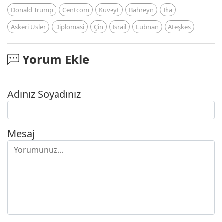
Donald Trump
Centcom
Kuveyt
Bahreyn
İha
Askeri Üsler
Diplomasi
Çin
İsrail
Lübnan
Ateşkes
Yorum Ekle
Adınız Soyadınız
Mesaj