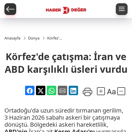
er
Anasayfa
Dünya
Körfez'de
çatışma:
İran ve
Körfez'de çatışma: İran ve
ABD
karşılıklı
üsleri
ABD karşılıklı üsleri vurdu
vurdu
Ortadoğu'da uzun süredir tırmanan gerilim,
3 Haziran 2026 sabahı askeri bir çatışmaya
dönüştü. Bölgedeki askeri hareketlilik,
ABD'nin
İran'a ait
Keşm Adası'nı
vurmasıyla