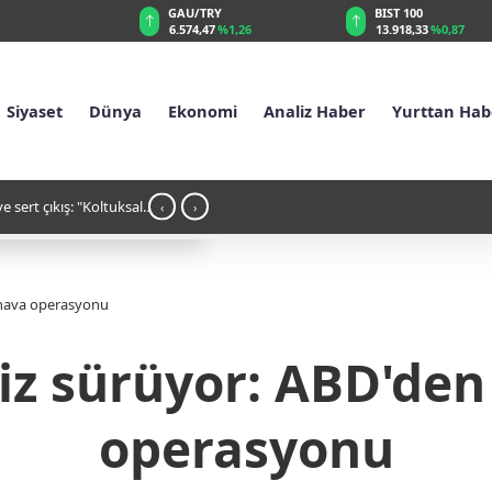
U/TRY
BIST 100
USD
74,47
%1,26
13.918,33
%0,87
47,7016
%0,17
Siyaset
Dünya
Ekonomi
Analiz Haber
Yurttan Hab
n en güçlü istihbaratı seçildi: MI6 için Türkiye iddiası
02:1
‹
›
 hava operasyonu
iz sürüyor: ABD'den
operasyonu