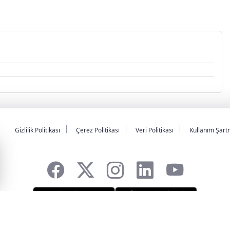
Gizlilik Politikası
Çerez Politikası
Veri Politikası
Kullanım Şart
R YAZILIMI
ve TURKTICARET.NET projesidir Copyright© 2006-2026 Tüm hakları sak