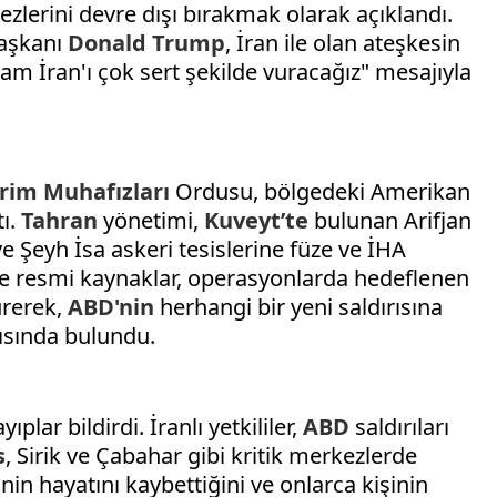
kezlerini devre dışı bırakmak olarak açıklandı.
aşkanı
Donald Trump
, İran ile olan ateşkesin
şam İran'ı çok sert şekilde vuracağız" mesajıyla
rim Muhafızları
Ordusu, bölgedeki Amerikan
tı.
Tahran
yönetimi,
Kuveyt’te
bulunan Arifjan
e Şeyh İsa askeri tesislerine füze ve İHA
 ve resmi kaynaklar, operasyonlarda hedeflenen
ürerek,
ABD'nin
herhangi bir yeni saldırısına
rısında bulundu.
plar bildirdi. İranlı yetkililer,
ABD
saldırıları
s
, Sirik ve Çabahar gibi kritik merkezlerde
in hayatını kaybettiğini ve onlarca kişinin