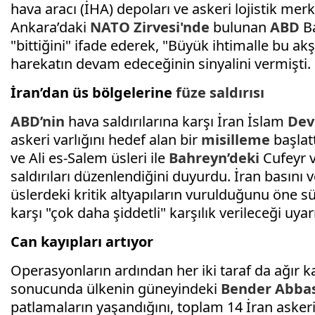
hava aracı (İHA) depoları ve askeri lojistik mer
Ankara’daki
NATO Zirvesi'nde
bulunan
ABD
B
"bittiğini" ifade ederek, "Büyük ihtimalle bu ak
harekatın devam edeceğinin sinyalini vermişti.
İran’dan üs bölgelerine
füze saldırısı
ABD’nin
hava saldırılarına karşı İran İslam
Dev
askeri varlığını hedef alan bir
misilleme
başlat
ve Ali es-Salem üsleri ile
Bahreyn’deki
Cufeyr v
saldırıları düzenlendiğini duyurdu. İran basını
üslerdeki kritik altyapıların vurulduğunu öne s
karşı "çok daha şiddetli" karşılık verileceği uya
Can kayıpları artıyor
Operasyonların ardından her iki taraf da ağır kayı
sonucunda ülkenin güneyindeki
Bender Abba
patlamaların yaşandığını, toplam 14 İran askerin