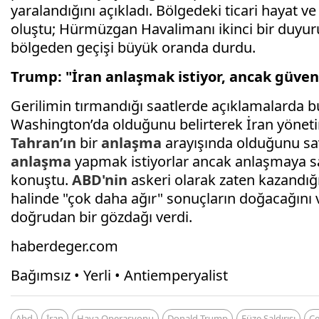
yaralandığını açıkladı. Bölgedeki ticari hayat v
oluştu; Hürmüzgan Havalimanı ikinci bir duyuru
bölgeden geçişi büyük oranda durdu.
Trump: "İran anlaşmak istiyor, ancak güv
Gerilimin tırmandığı saatlerde açıklamalarda 
Washington’da olduğunu belirterek İran yönetimi
Tahran’ın
bir
anlaşma
arayışında olduğunu sav
anlaşma
yapmak istiyorlar ancak anlaşmaya s
konuştu.
ABD'nin
askeri olarak zaten kazandığ
halinde "çok daha ağır" sonuçların doğacağını
doğrudan bir gözdağı verdi.
haberdeger.com
Bağımsız • Yerli • Antiemperyalist
Abd
İran
Hava Operasyonu
Donald Trump
Füze Saldırısı
C