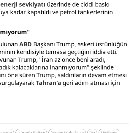
e
enerji sevkiyatı
üzerinde de ciddi baskı
ya kadar kapatıldı ve petrol tankerlerinin
enmiyorum"
bulunan
ABD
Başkanı Trump, askeri üstünlüğün
nin kendisiyle temasa geçtiğini iddia etti.
unan Trump, "İran az önce beni aradı,
adık kalacaklarına inanmıyorum" şeklinde
ını öne süren Trump, saldırıların devam etmesi
 vurgulayarak
Tahran'a
geri adım atması için
entcom
Hürmüz Boğazı
Devrim Muhafızları
İha
Misilleme