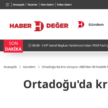
BGN
VND
GA
Anasayfa
Yazarlar
Foto Galeri
Video Galeri
27,9743
%-0,22
0,0018
%0,31
6.5
Gündem
SON
'ye sert çıkış: "Koltuksal
02:53 - Avrupa'nı
DAKİKA
ar"
Anasayfa
Gündem
Ortadoğu'da kriz sürüyor: ABD'den 90 hedefe
Ortadoğu'da kr