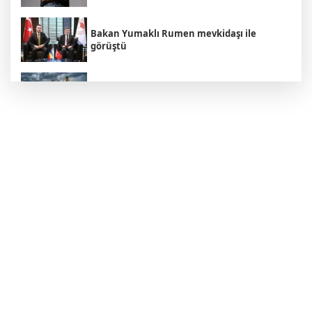
Bakan Yumaklı Rumen mevkidaşı ile
görüştü
Hamamböceği Partisi Zaferi: Hindistan'da
Bir Hakaret Nasıl Siyasi İsyana Dönüştü?
Adalet Bakanı Akın Gürlek, Behçet
Oktay'ın ailesini makamında ağırladı
İçişleri Bakanı Mustafa Çiftçi: "Terörsüz
Türkiye hedefinden dönüş yoktur"
Cumhurbaşkanı Yardımcısı Yılmaz'dan
'Çerçeve Yasa' açıklaması