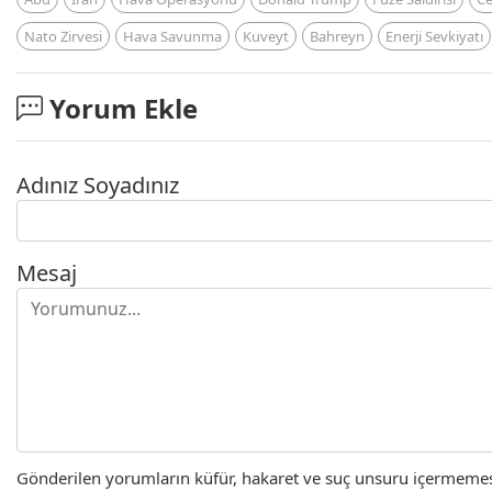
Nato Zirvesi
Hava Savunma
Kuveyt
Bahreyn
Enerji Sevkiyatı
Yorum Ekle
Adınız Soyadınız
Mesaj
Gönderilen yorumların küfür, hakaret ve suç unsuru içermemesi 