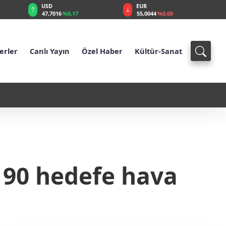
EUR
GBP
55,0044
%0,00
64,1985
%0,05
erler
Canlı Yayın
Özel Haber
Kültür-Sanat
2 - İsrail İran’a Tek Başına Saldırabilir mi?
 90 hedefe hava